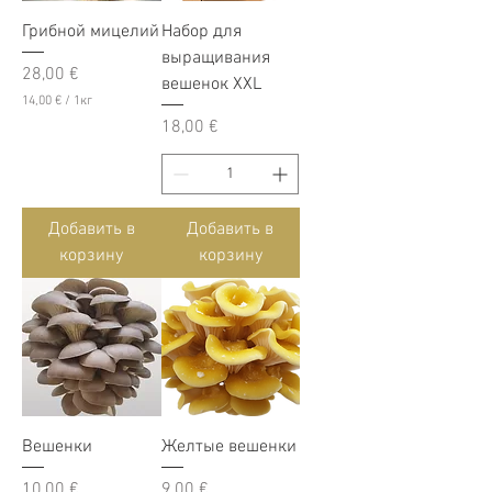
Грибной мицелий
Набор для
выращивания
Цена
28,00 €
вешенок XXL
14,00 €
/
1кг
1
Цена
18,00 €
4
,
0
0
€
Добавить в
Добавить в
з
корзину
корзину
а
1
К
и
л
о
г
р
а
м
м
Вешенки
Желтые вешенки
ы
Цена
Цена
10,00 €
9,00 €