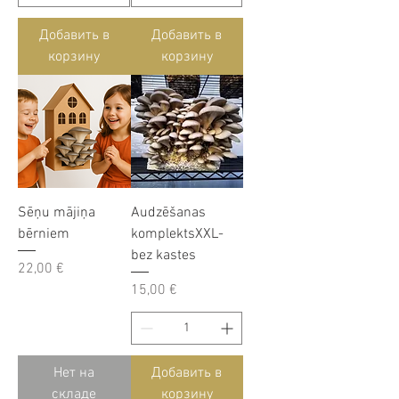
Добавить в
Добавить в
корзину
корзину
Sēņu mājiņa
Audzēšanas
bērniem
komplektsXXL-
bez kastes
Цена
22,00 €
Цена
15,00 €
Нет на
Добавить в
складе
корзину