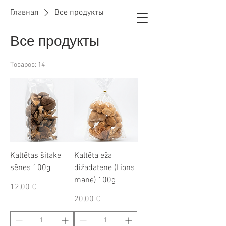
Главная
Все продукты
Все продукты
Товаров: 14
Kaltētas šitake
Kaltēta eža
sēnes 100g
dižadatene (Lions
mane) 100g
Цена
12,00 €
Цена
20,00 €