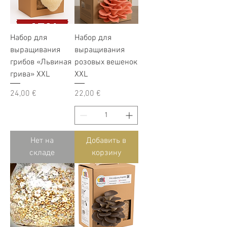
Набор для
Набор для
выращивания
выращивания
грибов «Львиная
розовых вешенок
грива» XXL
XXL
Цена
Цена
24,00 €
22,00 €
Нет на
Добавить в
складе
корзину