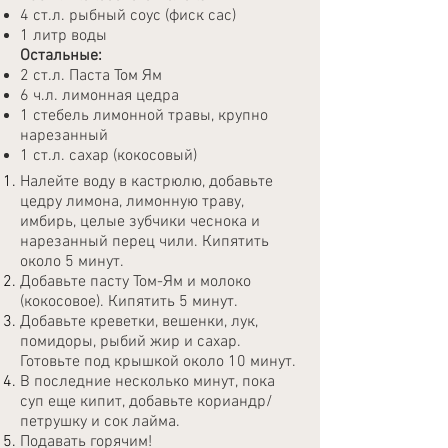
4 ст.л. рыбный соус (фиск сас)
1 литр воды
Остальные:
2 ст.л. Паста Том Ям
6 ч.л. лимонная цедра
1 стебель лимонной травы, крупно
нарезанный
1 ст.л. сахар (кокосовый)
Налейте воду в кастрюлю, добавьте
цедру лимона, лимонную траву,
имбирь, целые зубчики чеснока и
нарезанный перец чили. Кипятить
около 5 минут.
Добавьте пасту Том-Ям и молоко
(кокосовое). Кипятить 5 минут.
Добавьте креветки, вешенки, лук,
помидоры, рыбий жир и сахар.
Готовьте под крышкой около 10 минут.
В последние несколько минут, пока
суп еще кипит, добавьте кориандр/
петрушку и сок лайма.
Подавать горячим!