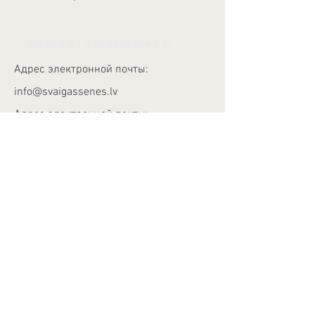
©2023 by SvaigasSenes.lv
Адрес электронной почты:
info@svaigassenes.lv
Адрес электронной почты:
info@svaigassenes.lv
Улица Гауяс 10,
Вангажи, LV - 2136
Адрес электронной почты:
info@svaigassenes.lv
Телефон:
+371 28817827
Privātuma Politika