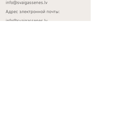
info@svaigassenes.lv
Адрес электронной почты:
info@svaigassenes.lv
Улица Гауяс 10,
Вангажи, LV - 2136
Адрес электронной почты:
info@svaigassenes.lv
Телефон:
+371 28817827
Privātuma Politika
Lietošanas noteikumi