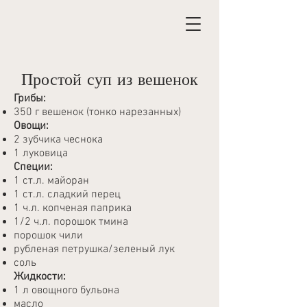
Простой суп из вешенок
Грибы:
350 г вешенок (тонко нарезанных)
Овощи:
2 зубчика чеснока
1 луковица
Специи:
1 ст.л. майоран
1 ст.л. сладкий перец
1 ч.л. копченая паприка
1/2 ч.л. порошок тмина
порошок чили
рубленая петрушка/зеленый лук
соль
Жидкости:
1 л овощного бульона
масло