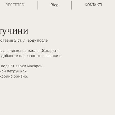
RECEPTES
Blog
KONTAKTI
тучини
ставив 2 ст. л. воду после
т. л. оливковое масло. Обжарьте
ц. Добавьте нарезанные вешенки и
. вода от варки макарон.
еной петрушкой.
корино романо.