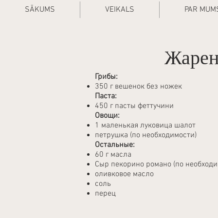
SĀKUMS
VEIKALS
PAR MUM
Жарен
Грибы:
350 г вешенок без ножек
Паста:
450 г пасты феттучини
Овощи:
1 маленькая луковица шалот
петрушка (по необходимости)
Остальные:
60 г масла
Сыр пекорино романо (по необходи
оливковое масло
соль
перец