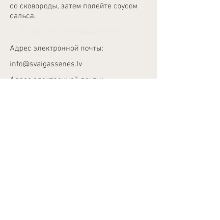
со сковороды, затем полейте соусом
сальса.
©2023 by SvaigasSenes.lv
Адрес электронной почты:
info@svaigassenes.lv
Адрес электронной почты:
info@svaigassenes.lv
Улица Гауяс 10,
Вангажи, LV - 2136
Адрес электронной почты:
info@svaigassenes.lv
Телефон:
+371 28817827
Privātuma Politika