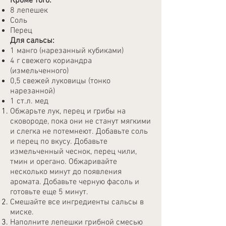
Кроме того:
8 лепешек
Соль
Перец
Для сальсы:
1 манго (нарезанный кубиками)
4 г свежего кориандра
(измельченного)
0,5 свежей луковицы (тонко
нарезанной)
1 ст.л. мед
Обжарьте лук, перец и грибы на
сковороде, пока они не станут мягкими
и слегка не потемнеют. Добавьте соль
и перец по вкусу. Добавьте
измельченный чеснок, перец чили,
тмин и орегано. Обжаривайте
несколько минут до появления
аромата. Добавьте черную фасоль и
готовьте еще 5 минут.
Смешайте все ингредиенты сальсы в
миске.
Наполните лепешки грибной смесью