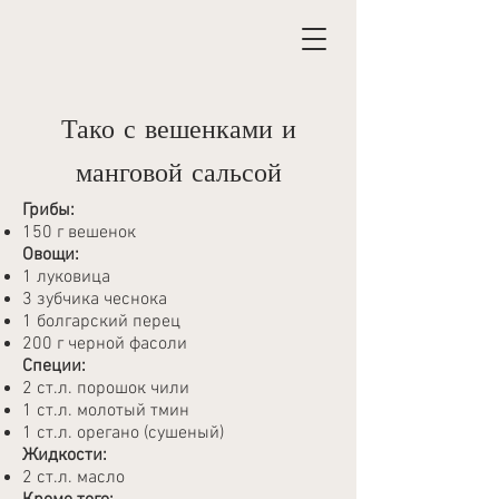
Тако с вешенками и
манговой сальсой
Грибы:
150 г вешенок
Овощи:
1 луковица
3 зубчика чеснока
1 болгарский перец
200 г черной фасоли
Специи:
2 ст.л. порошок чили
1 ст.л. молотый тмин
1 ст.л. орегано (сушеный)
Жидкости:
2 ст.л. масло