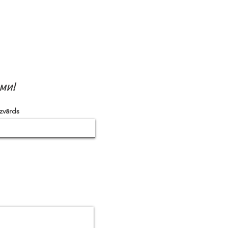
ми!
zvārds