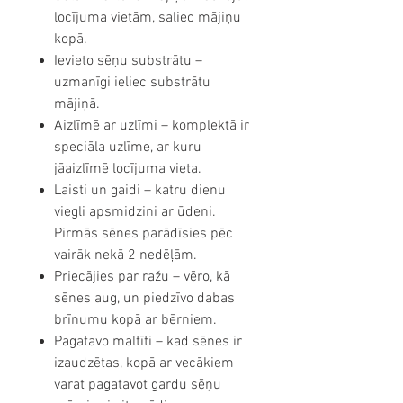
locījuma vietām, saliec mājiņu
kopā.
Ievieto sēņu substrātu –
uzmanīgi ieliec substrātu
mājiņā.
Aizlīmē ar uzlīmi – komplektā ir
speciāla uzlīme, ar kuru
jāaizlīmē locījuma vieta.
Laisti un gaidi – katru dienu
viegli apsmidzini ar ūdeni.
Pirmās sēnes parādīsies pēc
vairāk nekā 2 nedēļām.
Priecājies par ražu – vēro, kā
sēnes aug, un piedzīvo dabas
brīnumu kopā ar bērniem.
Pagatavo maltīti – kad sēnes ir
izaudzētas, kopā ar vecākiem
varat pagatavot gardu sēņu