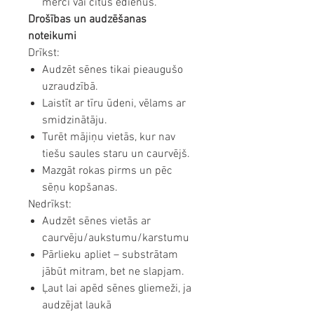
mērci vai citus ēdienus.
Drošības un audzēšanas
noteikumi
Drīkst:
Audzēt sēnes tikai pieaugušo
uzraudzībā.
Laistīt ar tīru ūdeni, vēlams ar
smidzinātāju.
Turēt mājiņu vietās, kur nav
tiešu saules staru un caurvējš.
Mazgāt rokas pirms un pēc
sēņu kopšanas.
Nedrīkst:
Audzēt sēnes vietās ar
caurvēju/aukstumu/karstumu
Pārlieku apliet – substrātam
jābūt mitram, bet ne slapjam.
Ļaut lai apēd sēnes gliemeži, ja
audzējat laukā