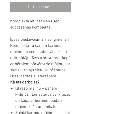
Нет на складе
Komplektā ietilpst viens sēņu
audzēšanas komplekts!
Īpašs piedzīvojums visai ģimenei!
Komplektā Tu saņem kartona
mājiņu un sēņu substrātu, kā arī
mitrinātāju. Tavs uzdevums – kopā
ar bērniem pārvērst šo mājiņu par
skaistu rotaļu vietu, kurā izaugs
īstas, gardas austersēnes!
Kā tas darbojas?
Izkrāso mājiņu – paņem
krītiņus, flomāsterus vai krāsas
un kopā ar bērniem padari
mājiņu košu un unikālu.
Saloki kartona mājiņu – sekojot