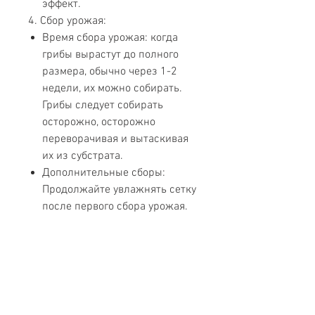
эффект.
4. Сбор урожая:
Время сбора урожая: когда
грибы вырастут до полного
размера, обычно через 1-2
недели, их можно собирать.
Грибы следует собирать
осторожно, осторожно
переворачивая и вытаскивая
их из субстрата.
Дополнительные сборы:
Продолжайте увлажнять сетку
после первого сбора урожая.
Обычно возможны 2–3
дополнительных сбора
урожая с интервалом от
нескольких дней до недели
между каждым сбором.
5. Техническое обслуживание