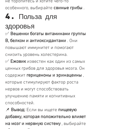
не торопитесь и хотите чего-то 
особенного, выбирайте 
свиные грибы
 .
4. Польза для 
здоровья
✅ 
Вешенки
богаты витаминами группы 
В, белком и антиоксидантами
 . Они 
повышают иммунитет и помогают 
снизить уровень холестерина.
✅ 
Ежовик
 известен как один из самых 
ценных грибов для здоровья мозга. Он 
содержит 
гериценоны и эринацеины
 , 
которые стимулируют фактор роста 
нервов и могут способствовать 
улучшению памяти и когнитивных 
способностей.
📌 
Вывод:
 Если вы ищете 
пищевую 
добавку, которая положительно влияет 
на мозг и нервную систему
 , выбирайте 