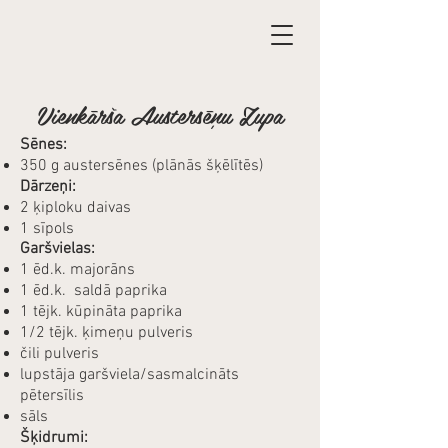
Vienkārša Austersēņu Zupa
Sēnes:
350 g austersēnes (plānās šķēlītēs)
Dārzeņi:​
2 ķiploku daivas
1 sīpols
Garšvielas:
1 ēd.k. majorāns
1 ēd.k. saldā paprika
1 tējk. kūpināta paprika
1/2 tējk. ķimeņu pulveris
čili pulveris
lupstāja garšviela/sasmalcināts
pētersīlis
sāls
Šķidrumi: