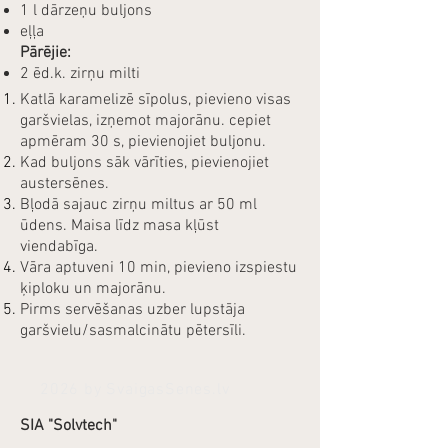
1 l dārzeņu buljons
eļļa
Pārējie:
​2 ēd.k. zirņu milti
Katlā karamelizē sīpolus, pievieno visas
garšvielas, izņemot majorānu. cepiet
apmēram 30 s, pievienojiet buljonu.
Kad buljons sāk vārīties, pievienojiet
austersēnes.
Bļodā sajauc zirņu miltus ar 50 ml
ūdens. Maisa līdz masa kļūst
viendabīga.
Vāra aptuveni 10 min, pievieno izspiestu
ķiploku un majorānu.
Pirms servēšanas uzber lupstāja
garšvielu/sasmalcinātu pētersīli.
2026 by SvaigasSenes.lv
SIA "Solvtech"