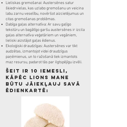
Lieliskas gremošanai: Austersēnes satur
šķiedrvielas, kas uzlabo gremošanu un veicina
labu zarnu veselību, novēršot aizcietējumus un
citas gremošanas problēmas.
Dabīga gaļas alternatīva: Ar savu gaļīgo
tekstūru un bagātīgo garšu austersēnes ir izcila
gaļas alternatīva veģetāriem un vegāniem,
lieliski aizstājot gaļas ēdienus.
Ekoloģiski draudzīgas: Austersēnes var tikt
audzētas, izmantojot videi draudzīgus
paņēmienus, un to ražošanā tiek izmantots
maz resursu, padarot tās par ilgtspējīgu izvēli.
Šeit ir 10 iemesli,
kāpēc LIOns mane
būtu jāiekļauj savā
ēdienkartē: