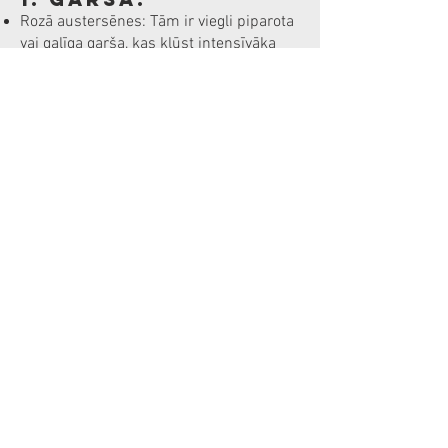
Rozā austersēnes: Tām ir viegli piparota
vai gaļīga garša, kas kļūst intensīvāka
cepšanas laikā. Šo sēņu garša var
nedaudz līdzināties gaļai vai jūras
veltēm.
Dzeltenās austersēnes: Tās ir vieglākas,
ar riekstu vai ziedu notīm, bieži vien
maigākas un saldākas nekā rozā
austersēnes.
2. Tekstūra:
Rozā austersēnes: Tās ir stingrākas un
gaļīgākas, īpaši pēc termiskās
apstrādes.
Dzeltenās austersēnes: Tām ir smalkāka
un mīkstāka tekstūra.
3. Uzturvērtība:
Abas šīs austersēnes ir ļoti līdzīgas
uzturvielu sastāvā, jo tās piedāvā:
Augstu olbaltumvielu saturu,
Bagātīgu šķiedrvielu avotu,