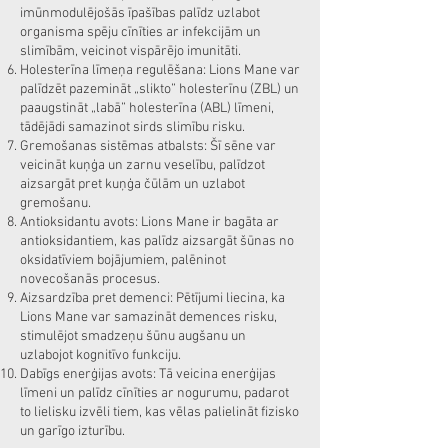
imūnmodulējošās īpašības palīdz uzlabot
organisma spēju cīnīties ar infekcijām un
slimībām, veicinot vispārējo imunitāti.
Holesterīna līmeņa regulēšana: Lions Mane var
palīdzēt pazemināt „slikto” holesterīnu (ZBL) un
paaugstināt „labā” holesterīna (ABL) līmeni,
tādējādi samazinot sirds slimību risku.
Gremošanas sistēmas atbalsts: Šī sēne var
veicināt kuņģa un zarnu veselību, palīdzot
aizsargāt pret kuņģa čūlām un uzlabot
gremošanu.
Antioksidantu avots: Lions Mane ir bagāta ar
antioksidantiem, kas palīdz aizsargāt šūnas no
oksidatīviem bojājumiem, palēninot
novecošanās procesus.
Aizsardzība pret demenci: Pētījumi liecina, ka
Lions Mane var samazināt demences risku,
stimulējot smadzeņu šūnu augšanu un
uzlabojot kognitīvo funkciju.
Dabīgs enerģijas avots: Tā veicina enerģijas
līmeni un palīdz cīnīties ar nogurumu, padarot
to lielisku izvēli tiem, kas vēlas palielināt fizisko
un garīgo izturību.