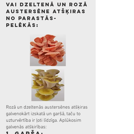
Vai dzeltenā un Rozā
austersēne atšķiras
no parastās-
pelēkās:
Rozā un dzeltenās austersēnes atšķiras
galvenokārt izskatā un garšā, taču to
uzturvērtība ir ļoti līdzīga. Aplūkosim
galvenās atšķirības:
1. Garša: