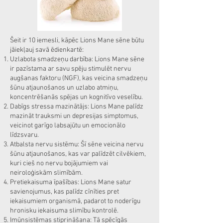
Šeit ir 10 iemesli, kāpēc Lions Mane sēne būtu
jāiekļauj savā ēdienkartē:
Uzlabota smadzeņu darbība: Lions Mane sēne
ir pazīstama ar savu spēju stimulēt nervu
augšanas faktoru (NGF), kas veicina smadzeņu
šūnu atjaunošanos un uzlabo atmiņu,
koncentrēšanās spējas un kognitīvo veselību.
Dabīgs stressa mazinātājs: Lions Mane palīdz
mazināt trauksmi un depresijas simptomus,
veicinot garīgo labsajūtu un emocionālo
līdzsvaru.
Atbalsta nervu sistēmu: Šī sēne veicina nervu
šūnu atjaunošanos, kas var palīdzēt cilvēkiem,
kuri cieš no nervu bojājumiem vai
neiroloģiskām slimībām.
Pretiekaisuma īpašības: Lions Mane satur
savienojumus, kas palīdz cīnīties pret
iekaisumiem organismā, padarot to noderīgu
hronisku iekaisuma slimību kontrolē.
Imūnsistēmas stiprināšana: Tā spēcīgās