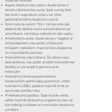
vispārējo veselību.
Augsts olbaltumvielu saturs: Austersēnes ir
lielisks olbaltumvielu avots, īpaši svarīgi tiem,
kas ievēro augu bāzes uzturu vai vēlas
palielināt proteīna daudzumu uzturā.
Zems kaloriju saturs: Tās ir zemas kalorijās,
padarot tās ideālas svara samazināšanai vai
uzturēšanai, vienlaikus nodrošinot sāta sajūtu.
Antioksidantu avots: Austersēnes ir bagātas ar
antioksidantiem, kas palīdz cīnīties pret
brīvajiem radikāļiem, mazinot šūnu bojājumus
un novecošanās pazīmes.
Imūnsistēmas stiprināšana: Šīs sēnes satur
beta-glikānus, kas palīdz uzlabot imūnsistēmas
darbību un aizsargāt organismu pret
infekcijām.
Holesterīna līmeņa pazemināšana:
Austersēnēm piemīt spēja pazemināt „slikto”
holesterīnu (ZBL), palīdzot mazināt sirds un
asinsvadu slimību risku.
Pretiekaisuma īpašības: Tajās esošās vielas
palīdz mazināt iekaisumus organismā, kas var
būt noderīgi cilvēkiem ar hroniskām iekaisuma
slimībām.