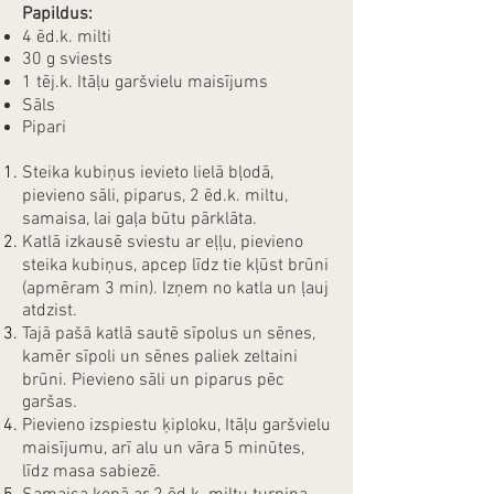
Papildus:
4 ēd.k. milti
30 g sviests
1 tēj.k. Itāļu garšvielu maisījums
Sāls
Pipari
Steika kubiņus ievieto lielā bļodā,
pievieno sāli, piparus, 2 ēd.k. miltu,
samaisa, lai gaļa būtu pārklāta.
Katlā izkausē sviestu ar eļļu, pievieno
steika kubiņus, apcep līdz tie kļūst brūni
(apmēram 3 min). Izņem no katla un ļauj
atdzist.
Tajā pašā katlā sautē sīpolus un sēnes,
kamēr sīpoli un sēnes paliek zeltaini
brūni. Pievieno sāli un piparus pēc
garšas.
Pievieno izspiestu ķiploku, Itāļu garšvielu
maisījumu, arī alu un vāra 5 minūtes,
līdz masa sabiezē.