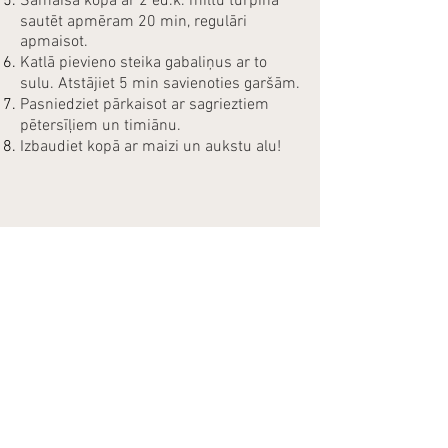
Samaisa kopā ar 2 ēd.k. miltu turpina
sautēt apmēram 20 min, regulāri
apmaisot.
Katlā pievieno steika gabaliņus ar to
sulu. Atstājiet 5 min savienoties garšām.
Pasniedziet pārkaisot ar sagrieztiem
pētersīļiem un timiānu.
Izbaudiet kopā ar maizi un aukstu alu!
2026 by SvaigasSenes.lv
SIA "Solvtech"
Reģ. nr.:
40203294267
Gaujas iela 10,
Vangaži, LV - 2136
E-pasta adrese:
info@svaigassenes.lv