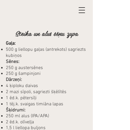
Steika un alus sēņu zupa
Gaļa:
500 g liellopu gaļas (antrekots) sagriezts
kubiņos
Sēnes:​
250 g austersēnes
250 g šampinjoni
Dārzeņi:​
4 ķiploku daivas
2 mazi sīpoli, sagriezti šķēlītēs
1 ēd.k. pētersīļi
1 tēj.k. svaigas timiāna lapas
Šķidrumi:
250 ml alus (IPA/APA)
2 ēd.k. olīveļļa
1,5 l liellopa buljons