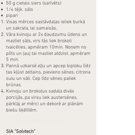
50 g cietais siers (sarīvēts)
1/4 tējk. sāls
pipari
Visas mērces sastāvdaļas ieliek burkā
un sakrata, lai samaisās.
Vāra kvinoju ar 2x daudzumu ūdens un
mazliet sāls, virs tās liek brokoli
tvaicēties, apmēram 10min. Noņem no
plīts un ļauj tai mazliet atdzist, apmēram
5 min.
Pannā uzkarsē eļļu un apcep ķiploku līdz
tas kļūst zeltains, pievieno sēnes, citrona
sulu un sāli. Cep līdz sēnes paliek
brūnas.
Kvinoju un brokoļus sadala divās
porcijās, pa virsu liek austersēnes,
pārklāj ar mērci un dekorē ar plānām
biešu šķēlītēm.
2026 by SvaigasSenes.lv
SIA "Solvtech"