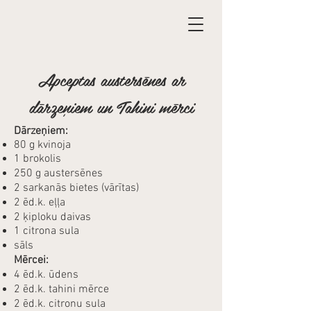
Apceptas austersēnes ar
dārzeņiem un Tahini mērci
Dārzeņiem:​
80 g kvinoja
1 brokolis
250 g austersēnes
2 sarkanās bietes (vārītas)
2 ēd.k. eļļa
2 ķiploku daivas
1 citrona sula
sāls
Mērcei:
4 ēd.k. ūdens
2 ēd.k. tahini mērce
2 ēd.k. citronu sula