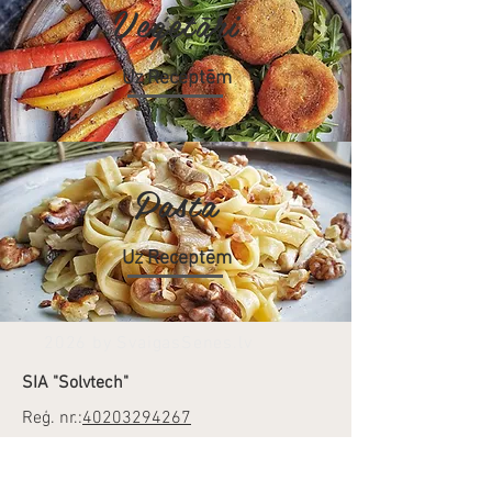
Veģetāri
Uz Receptēm
Pasta
Uz Receptēm
2026 by SvaigasSenes.lv
SIA "Solvtech"
Reģ. nr.:
40203294267
Gaujas iela 10,