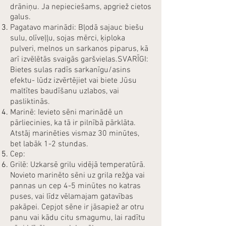
drāniņu. Ja nepieciešams, apgriež cietos
galus.
Pagatavo marinādi: Bļodā sajauc biešu
sulu, olīveļļu, sojas mērci, ķiploka
pulveri, melnos un sarkanos piparus, kā
arī izvēlētās svaigās garšvielas.SVARĪGI:
Bietes sulas radīs sarkanīgu/asins
efektu- lūdz izvērtējiet vai biete Jūsu
maltītes baudīšanu uzlabos, vai
pasliktinās.
Marinē: Ievieto sēni marinādē un
pārliecinies, ka tā ir pilnībā pārklāta.
Atstāj marinēties vismaz 30 minūtes,
bet labāk 1-2 stundas.
Cep:
Grilē: Uzkarsē grilu vidējā temperatūrā.
Novieto marinēto sēni uz grila režģa vai
pannas un cep 4-5 minūtes no katras
puses, vai līdz vēlamajam gatavības
pakāpei. Cepjot sēne ir jāsapiež ar otru
panu vai kādu citu smagumu, lai radītu