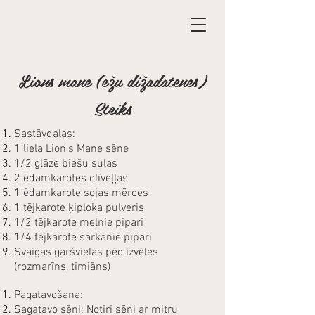
Lions mane (ežu dižadatenes)
Steiks
Sastāvdaļas:
1 liela Lion's Mane sēne
1/2 glāze biešu sulas
2 ēdamkarotes olīveļļas
1 ēdamkarote sojas mērces
1 tējkarote ķiploka pulveris
1/2 tējkarote melnie pipari
1/4 tējkarote sarkanie pipari
Svaigas garšvielas pēc izvēles
(rozmarīns, timiāns)
Pagatavošana:
Sagatavo sēni: Notīri sēni ar mitru