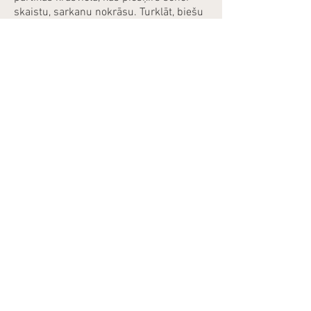
skaistu, sarkanu nokrāsu. Turklāt, biešu
sula ir bagāta ar antioksidantiem un
minerālvielām, kas papildinās ēdiena
uzturvērtību.
Bon apetīte!
2026 by SvaigasSenes.lv
SIA "Solvtech"
Reģ. nr.:
40203294267
Gaujas iela 10,
Vangaži, LV - 2136
E-pasta adrese:
info@svaigassenes.lv
Tel:
+371 27270337
Privātuma Politika