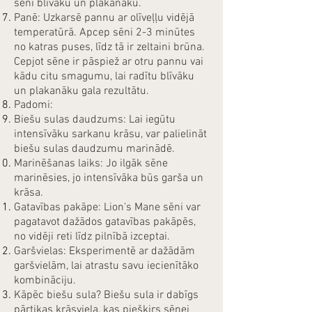
sēni blīvāku un plakanāku.
Panē: Uzkarsē pannu ar olīveļļu vidējā
temperatūrā. Apcep sēni 2-3 minūtes
no katras puses, līdz tā ir zeltaini brūna.
Cepjot sēne ir pāspiež ar otru pannu vai
kādu citu smagumu, lai radītu blīvāku
un plakanāku gala rezultātu.
Padomi:
Biešu sulas daudzums: Lai iegūtu
intensīvāku sarkanu krāsu, var palielināt
biešu sulas daudzumu marinādē.
Marinēšanas laiks: Jo ilgāk sēne
marinēsies, jo intensīvāka būs garša un
krāsa.
Gatavības pakāpe: Lion's Mane sēni var
pagatavot dažādos gatavības pakāpēs,
no vidēji reti līdz pilnībā izceptai.
Garšvielas: Eksperimentē ar dažādām
garšvielām, lai atrastu savu iecienītāko
kombināciju.
Kāpēc biešu sula? Biešu sula ir dabīgs
pārtikas krāsviela, kas piešķirs sēnei