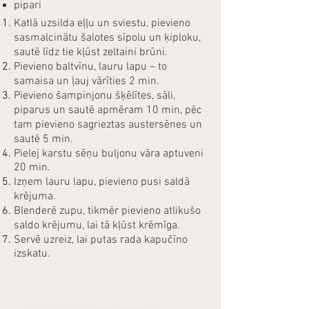
pipari
Katlā uzsilda eļļu un sviestu, pievieno
sasmalcinātu šalotes sīpolu un ķiploku,
sautē līdz tie kļūst zeltaini brūni.
Pievieno baltvīnu, lauru lapu – to
samaisa un ļauj vārīties 2 min.
Pievieno šampinjonu šķēlītes, sāli,
piparus un sautē apmēram 10 min, pēc
tam pievieno sagrieztas austersēnes un
sautē 5 min.
Pielej karstu sēņu buljonu vāra aptuveni
20 min.
Izņem lauru lapu, pievieno pusi saldā
krējuma.
Blenderē zupu, tikmēr pievieno atlikušo
saldo krējumu, lai tā kļūst krēmīga.
Servē uzreiz, lai putas rada kapučīno
izskatu.