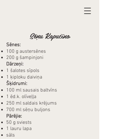
Sēņu Kapučīno
Sēnes:
100 g austersēnes
200 g šampinjoni
Dārzeņi:​
1 šalotes sīpols
1 ķiploku daiviņa
Šķidrumi:​
100 ml sausais baltvīns
1 ēd.k. olīveļļa
250 ml saldais krējums
700 ml sēņu buljons
Pārējie:​
50 g sviests
1 lauru lapa
sāls