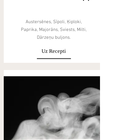
Austersēnes, Sīpoli, Ķiploki,
Paprika, Majorāns, Sviests, Milti,
Dārzeņu buljons.
Uz Recepti