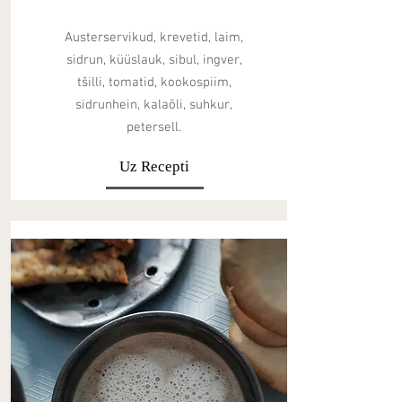
Austerservikud, krevetid, laim,
sidrun, küüslauk, sibul, ingver,
tšilli, tomatid, kookospiim,
sidrunhein, kalaõli, suhkur,
petersell.
Uz Recepti