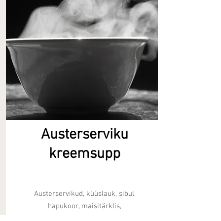
Austerserviku
kreemsupp
Austerservikud, küüslauk, sibul,
hapukoor, maisitärklis,
kanapuljong, punane vein, või.