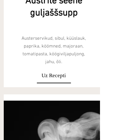
Austrite seene
guljaššsupp
Austerservikud, sibul, küüslauk,
paprika, köömned, majoraan,
tomatipasta, köögiviljapuljong,
jahu, õli.
Uz Recepti