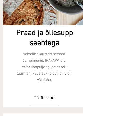
Praad ja õllesupp
seentega
Veiseliha, austrid seened,
šampinjonid, IPA/APA õlu,
veiselihapuljong, petersell,
tüümian, küüslauk, sibul, oliiviõli,
või, jahu.
Uz Recepti