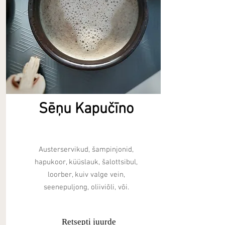
Sēņu Kapučīno
Austerservikud, šampinjonid,
hapukoor, küüslauk, šalottsibul,
loorber, kuiv valge vein,
seenepuljong, oliiviõli, või.
Retsepti juurde