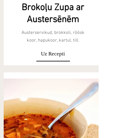
Brokoļu Zupa ar
Austersēnēm
Austerservikud, brokkoli, rõõsk
koor, hapukoor, kartul, till.
Uz Recepti