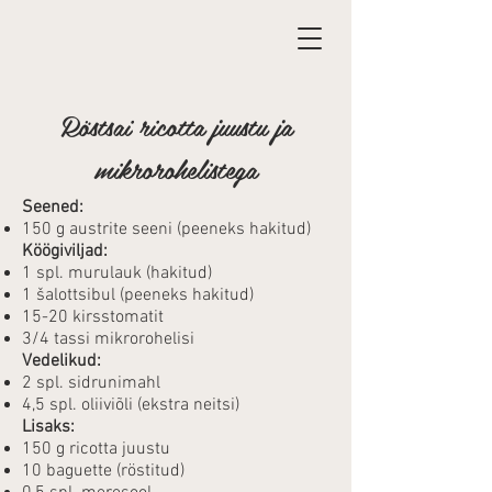
Röstsai ricotta juustu ja
mikrorohelistega
Seened:
150 g austrite seeni (peeneks hakitud)
Köögiviljad:
1 spl. murulauk (hakitud)
1 šalottsibul (peeneks hakitud)
15-20 kirsstomatit
3/4 tassi mikrorohelisi
Vedelikud:
2 spl. sidrunimahl
4,5 spl. oliiviõli (ekstra neitsi)
Lisaks:
150 g ricotta juustu
10 baguette (röstitud)