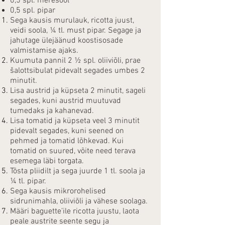
0,5 spl. meresool
0,5 spl. pipar
Sega kausis murulauk, ricotta juust,
veidi soola, ¼ tl. must pipar. Segage ja
jahutage ülejäänud koostisosade
valmistamise ajaks.
Kuumuta pannil 2 ½ spl. oliiviõli, prae
šalottsibulat pidevalt segades umbes 2
minutit.
Lisa austrid ja küpseta 2 minutit, sageli
segades, kuni austrid muutuvad
tumedaks ja kahanevad.
Lisa tomatid ja küpseta veel 3 minutit
pidevalt segades, kuni seened on
pehmed ja tomatid lõhkevad. Kui
tomatid on suured, võite need terava
esemega läbi torgata.
Tõsta pliidilt ja sega juurde 1 tl. soola ja
¼ tl. pipar.
Sega kausis mikrorohelised
sidrunimahla, oliiviõli ja vähese soolaga.
Määri baguette’ile ricotta juustu, laota
peale austrite seente segu ja