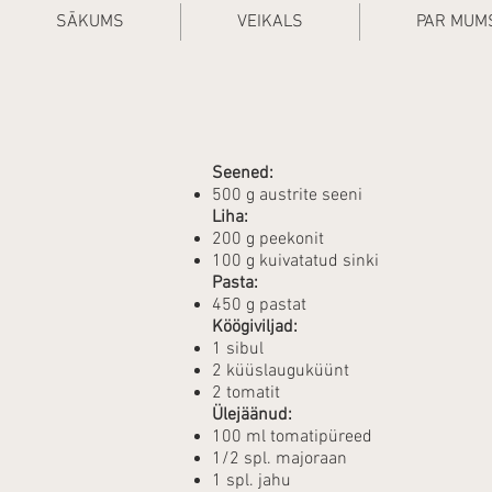
SĀKUMS
VEIKALS
PAR MUM
Seened:
500 g austrite seeni
Liha:
200 g peekonit
100 g kuivatatud sinki
Pasta:
450 g pastat
Köögiviljad:
1 sibul
2 küüslauguküünt
2 tomatit
Ülejäänud:
100 ml tomatipüreed
1/2 spl. majoraan
1 spl. jahu