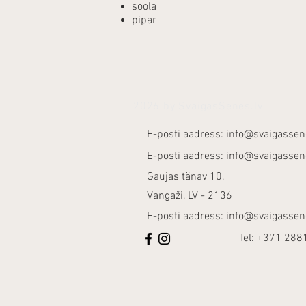
soola
pipar
2026 by SvaigasSenes.lv
E-posti aadress:
info@svaigassen
E-posti aadress:
info@svaigassen
Gaujas tänav 10,
Vangaži, LV - 2136
E-posti aadress:
info@svaigassen
Tel:
+371 288