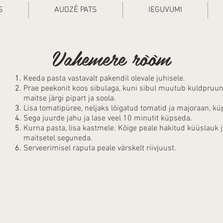
S
AUDZĒ PATS
IEGUVUMI
Vahemere rõõm
Keeda pasta vastavalt pakendil olevale juhisele.
Prae peekonit koos sibulaga, kuni sibul muutub kuldpruuni
maitse järgi pipart ja soola.
Lisa tomatipüree, neljaks lõigatud tomatid ja majoraan, k
Sega juurde jahu ja lase veel 10 minutit küpseda.
Kurna pasta, lisa kastmele. Kõige peale hakitud küüslauk ja
maitsetel seguneda.
Serveerimisel raputa peale värskelt riivjuust.