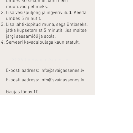
umbes 30 sekundit, kuni need
muutuvad pehmeks.
Lisa vesi/puljong ja ingveriviilud. Keeda
umbes 5 minutit.
Lisa lahtiklopitud muna, sega ühtlaseks,
jätka küpsetamist 5 minutit, lisa maitse
järgi seesamiõli ja soola.
Serveeri kevadsibulaga kaunistatult.
2026 by SvaigasSenes.lv
E-posti aadress:
info@svaigassenes.lv
E-posti aadress:
info@svaigassenes.lv
Gaujas tänav 10,
Vangaži, LV - 2136
E-posti aadress:
info@svaigassenes.lv
Tel:
+371 28817827