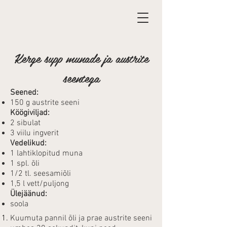
Kerge supp munade ja austrite
seentega
Seened:
150 g austrite seeni
Köögiviljad:
2 sibulat
3 viilu ingverit
Vedelikud:
1 lahtiklopitud muna
1 spl. õli
1/2 tl. seesamiõli
1,5 l vett/puljong
Ülejäänud:
soola
Kuumuta pannil õli ja prae austrite seeni