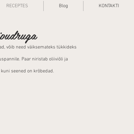
RECEPTES
Blog
KONTAKTI
ipudruga
ad, võib need väiksemateks tükkideks
annile. Paar niristab oliiviõli ja
 kuni seened on krõbedad.