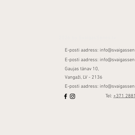
2026 by SvaigasSenes.lv
E-posti aadress:
info@svaigassen
E-posti aadress:
info@svaigassen
Gaujas tänav 10,
Vangaži, LV - 2136
E-posti aadress:
info@svaigassen
Tel:
+371 288