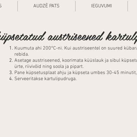
S
AUDZĒ PATS
IEGUVUMI
üpsetatud austriseened kartul
Kuumuta ahi 200°C-ni. Kui austriseentel on suured kübar
rebida.
Asetage austriseened, koorimata küüslauk ja sibul küpsetusp
ürte, riivivõid ning soola ja pipart.
Pane küpsetusplaat ahju ja küpseta umbes 30-45 minutit,
Serveeritakse kartulipudruga.