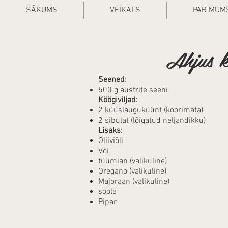
SĀKUMS
VEIKALS
PAR MUM
Ahjus k
Seened:
500 g austrite seeni
Köögiviljad:
2 küüslauguküünt (koorimata)
2 sibulat (lõigatud neljandikku)
Lisaks:
Oliiviõli
Või
tüümian (valikuline)
Oregano (valikuline)
Majoraan (valikuline)
soola
Pipar