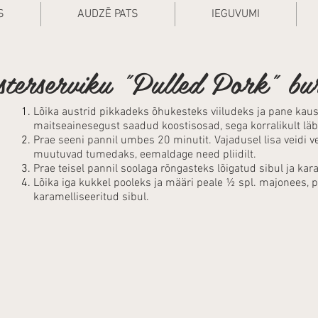
S
AUDZĒ PATS
IEGUVUMI
terserviku "Pulled Pork" bu
Lõika austrid pikkadeks õhukesteks viiludeks ja pane kauss
maitseainesegust saadud koostisosad, sega korralikult läbi
Prae seeni pannil umbes 20 minutit. Vajadusel lisa veidi ve
muutuvad tumedaks, eemaldage need pliidilt.
Prae teisel pannil soolaga rõngasteks lõigatud sibul ja kar
Lõika iga kukkel pooleks ja määri peale ½ spl. majonees, p
karamelliseeritud sibul.