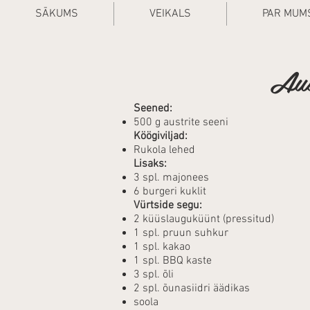
SĀKUMS
VEIKALS
PAR MUM
Aus
Seened:
500 g austrite seeni
Köögiviljad:
Rukola lehed
Lisaks:
3 spl. majonees
6 burgeri kuklit
Vürtside segu:
2 küüslauguküünt (pressitud)
1 spl. pruun suhkur
1 spl. kakao
1 spl. BBQ kaste
3 spl. õli
2 spl. õunasiidri äädikas
soola