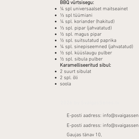
BBQ vürtsisegu:
¼ spl universaalset maitseainet
⅓ spl tüümiani
¼ spl. koriander (hakitud)
⅓ spl. pipar (jahvatatud)
½ spl. magus pipar
½ spl. suitsutatud paprika
¼ spl. sinepiseemned (jahvatatud)
½ spl. küüslaugu pulber
½ spl. sibula pulber
Karamelliseeritud sibul:
2 suurt sibulat
2 spl. õli
soola
2026 by SvaigasSenes.lv
E-posti aadress:
info@svaigassen
E-posti aadress:
info@svaigassen
Gaujas tänav 10,