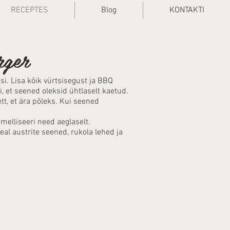
RECEPTES
Blog
KONTAKTI
rger
i. Lisa kõik vürtsisegust ja BBQ
, et seened oleksid ühtlaselt kaetud.
tt, et ära põleks. Kui seened
amelliseeri need aeglaselt.
eal austrite seened, rukola lehed ja