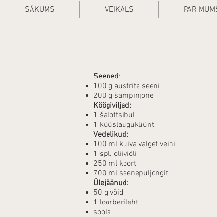
SĀKUMS
VEIKALS
PAR MUM
Seened:
100 g austrite seeni
200 g šampinjone
Köögiviljad:
1 šalottsibul
1 küüslauguküünt
Vedelikud:
100 ml kuiva valget veini
1 spl. oliiviõli
250 ml koort
700 ml seenepuljongit
Ülejäänud:
50 g võid
1 loorberileht
soola