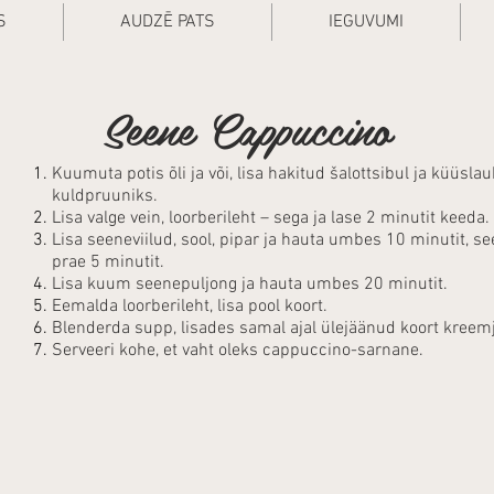
S
AUDZĒ PATS
IEGUVUMI
Seene Cappuccino
Kuumuta potis õli ja või, lisa hakitud šalottsibul ja küüs
kuldpruuniks.
Lisa valge vein, loorberileht – sega ja lase 2 minutit keeda.
Lisa seeneviilud, sool, pipar ja hauta umbes 10 minutit, see
prae 5 minutit.
Lisa kuum seenepuljong ja hauta umbes 20 minutit.
Eemalda loorberileht, lisa pool koort.
Blenderda supp, lisades samal ajal ülejäänud koort kreem
Serveeri kohe, et vaht oleks cappuccino-sarnane.