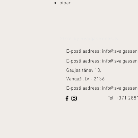
pipar
2026 by SvaigasSenes.lv
E-posti aadress:
info@svaigassen
E-posti aadress:
info@svaigassen
Gaujas tänav 10,
Vangaži, LV - 2136
E-posti aadress:
info@svaigassen
Tel:
+371 288