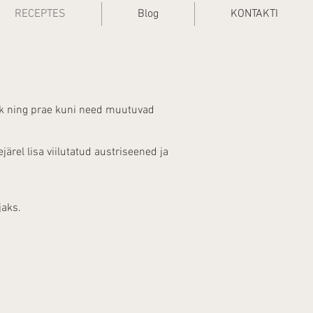
RECEPTES
Blog
KONTAKTI
lauk ning prae kuni need muutuvad
järel lisa viilutatud austriseened ja
jaks.