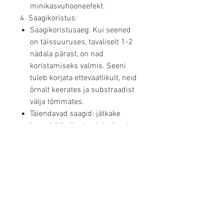
minikasvuhooneefekt.
4. Saagikoristus:
Saagikoristusaeg: Kui seened
on täissuuruses, tavaliselt 1-2
nädala pärast, on nad
koristamiseks valmis. Seeni
tuleb korjata ettevaatlikult, neid
õrnalt keerates ja substraadist
välja tõmmates.
Täiendavad saagid: jätkake
komplekti niisutamist pärast
esimest saagikoristust.
Tavaliselt on võimalik 2-3
lisakoristust, iga saagikoristuse
vahele jääb mõni päev kuni
nädal.
5. Komplekti hooldus:
Puhkeperiood: Pärast iga
saagikoristust võib komplekt