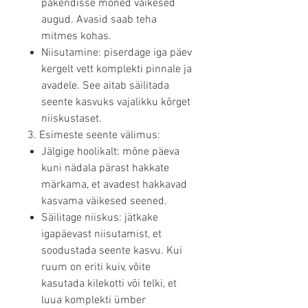
pakendisse mõned väikesed
augud. Avasid saab teha
mitmes kohas.
Niisutamine: piserdage iga päev
kergelt vett komplekti pinnale ja
avadele. See aitab säilitada
seente kasvuks vajalikku kõrget
niiskustaset.
3. Esimeste seente välimus:
Jälgige hoolikalt: mõne päeva
kuni nädala pärast hakkate
märkama, et avadest hakkavad
kasvama väikesed seened.
Säilitage niiskus: jätkake
igapäevast niisutamist, et
soodustada seente kasvu. Kui
ruum on eriti kuiv, võite
kasutada kilekotti või telki, et
luua komplekti ümber