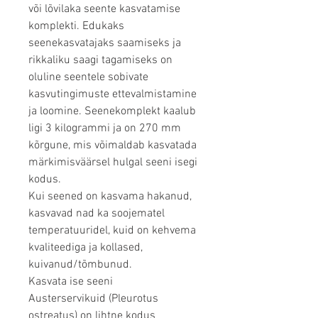
või lõvilaka seente kasvatamise
komplekti. Edukaks
seenekasvatajaks saamiseks ja
rikkaliku saagi tagamiseks on
oluline seentele sobivate
kasvutingimuste ettevalmistamine
ja loomine. Seenekomplekt kaalub
ligi 3 kilogrammi ja on 270 mm
kõrgune, mis võimaldab kasvatada
märkimisväärsel hulgal seeni isegi
kodus.
Kui seened on kasvama hakanud,
kasvavad nad ka soojematel
temperatuuridel, kuid on kehvema
kvaliteediga ja kollased,
kuivanud/tõmbunud.
Kasvata ise seeni
Austerservikuid (Pleurotus
ostreatus) on lihtne kodus