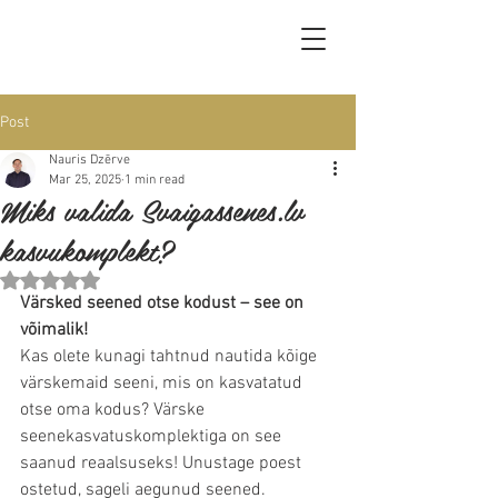
Post
Nauris Dzērve
Mar 25, 2025
1 min read
Miks valida Svaigassenes.lv
kasvukomplekt?
Rated NaN out of 5 stars.
Värsked seened otse kodust – see on 
võimalik!
Kas olete kunagi tahtnud nautida kõige 
värskemaid seeni, mis on kasvatatud 
otse oma kodus? Värske 
seenekasvatuskomplektiga on see 
saanud reaalsuseks! Unustage poest 
ostetud, sageli aegunud seened. 