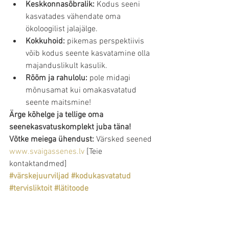
Keskkonnasõbralik:
 Kodus seeni 
kasvatades vähendate oma 
ökoloogilist jalajälge.
Kokkuhoid:
 pikemas perspektiivis 
võib kodus seente kasvatamine olla 
majanduslikult kasulik.
Rõõm ja rahulolu:
 pole midagi 
mõnusamat kui omakasvatatud 
seente maitsmine!
Ärge kõhelge ja tellige oma 
seenekasvatuskomplekt juba täna!
Võtke meiega ühendust:
 Värsked seened 
www.svaigassenes.lv
 [Teie 
kontaktandmed]
#värskejuurviljad
#kodukasvatatud
#tervisliktoit
#lätitoode