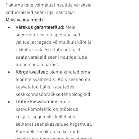
Pakume teile võimalust nautida värskeid 
kodumaiseid seeni igal aastaajal.
Miks valida meid?
Värskus garanteeritud:
 Meie 
seenemütseel on spetsiaalselt 
valitud, et tagada võimalikult kiire ja 
rikkalik saak. See tähendab, et 
saate värskeid seeni nautida juba 
mõne nädala pärast.
Kõrge kvaliteet:
 oleme kindlad oma 
toodete kvaliteedis. Kõik seened on 
kasvatatud Lätis, kasutades 
keskkonnasõbralikke tehnoloogiaid.
Lihtne kasvatamine:
 meie 
kasvukomplektid on mõeldud 
kõigile, isegi neile, kellel pole 
eelnevat seenekasvatuse kogemust. 
Komplekt sisaldab kõike, mida 