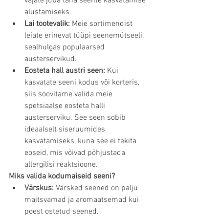
vajate juba täna seente kasvatamise 
alustamiseks.
Lai tootevalik:
 Meie sortimendist 
leiate erinevat tüüpi seenemütseeli, 
sealhulgas populaarsed 
austerservikud.
Eosteta hall austri seen:
 Kui 
kasvatate seeni kodus või korteris, 
siis soovitame valida meie 
spetsiaalse eosteta halli 
austerserviku. See seen sobib 
ideaalselt siseruumides 
kasvatamiseks, kuna see ei tekita 
eoseid, mis võivad põhjustada 
allergilisi reaktsioone.
Miks valida kodumaiseid seeni?
Värskus:
 Värsked seened on palju 
maitsvamad ja aromaatsemad kui 
poest ostetud seened.