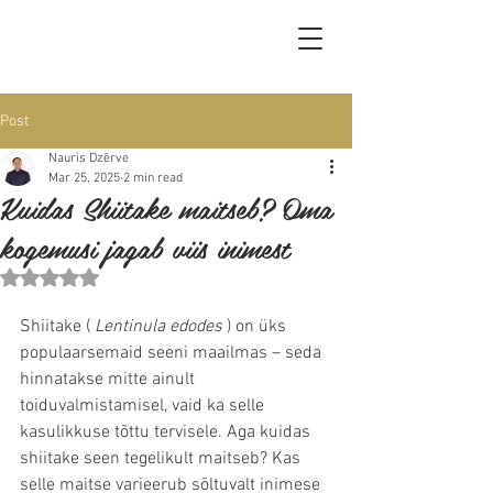
Post
Nauris Dzērve
Mar 25, 2025
2 min read
Kuidas Shiitake maitseb? Oma
kogemusi jagab viis inimest
Rated NaN out of 5 stars.
Shiitake ( 
Lentinula edodes
 ) on üks 
populaarsemaid seeni maailmas – seda 
hinnatakse mitte ainult 
toiduvalmistamisel, vaid ka selle 
kasulikkuse tõttu tervisele. Aga kuidas 
shiitake seen tegelikult maitseb? Kas 
selle maitse varieerub sõltuvalt inimese 