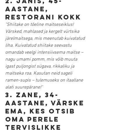
2. Jānis, 45-
aastane, 
restorani kokk
"Shiitake on tõeline maitseseiklus! 
Värsked, mahlased ja kergelt vürtsika 
järelmaitsega, mis meenutab kuivatatud 
liha. Kuivatatud shiitake seevastu 
omandab veelgi intensiivsema maitse – 
nagu umami pomm, mis võib muuta 
igast puljongist sügava, rikkaliku ja 
maitseka roa. Kasutan neid sageli 
ramen-supis – tulemuseks on itaallane 
alati suurepärane!"
3. Zane, 34-
aastane, värske 
ema, kes otsib 
oma perele 
tervislikke 