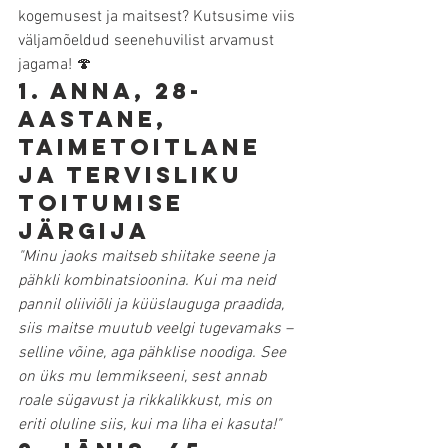
kogemusest ja maitsest? Kutsusime viis 
väljamõeldud seenehuvilist arvamust 
jagama! 🍄
1. Anna, 28-
aastane, 
taimetoitlane 
ja tervisliku 
toitumise 
järgija
"Minu jaoks maitseb shiitake seene ja 
pähkli kombinatsioonina. Kui ma neid 
pannil oliiviõli ja küüslauguga praadida, 
siis maitse muutub veelgi tugevamaks – 
selline võine, aga pähklise noodiga. See 
on üks mu lemmikseeni, sest annab 
roale sügavust ja rikkalikkust, mis on 
eriti oluline siis, kui ma liha ei kasuta!"