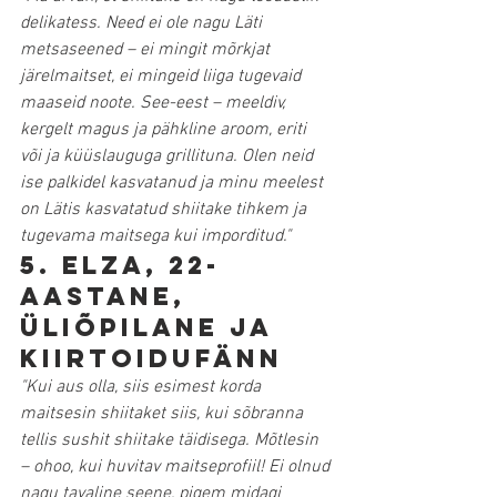
delikatess. Need ei ole nagu Läti 
metsaseened – ei mingit mõrkjat 
järelmaitset, ei mingeid liiga tugevaid 
maaseid noote. See-eest – meeldiv, 
kergelt magus ja pähkline aroom, eriti 
või ja küüslauguga grillituna. Olen neid 
ise palkidel kasvatanud ja minu meelest 
on Lätis kasvatatud shiitake tihkem ja 
tugevama maitsega kui imporditud."
5. Elza, 22-
aastane, 
üliõpilane ja 
kiirtoidufänn
"Kui aus olla, siis esimest korda 
maitsesin shiitaket siis, kui sõbranna 
tellis sushit shiitake täidisega. Mõtlesin 
– ohoo, kui huvitav maitseprofiil! Ei olnud 
nagu tavaline seene, pigem midagi 