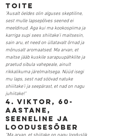
toite
"Ausalt öeldes olin alguses skeptiline, 
sest mulle lapsepõlves seened ei 
meeldinud. Aga kui ma kookospiima ja 
karriga supi sees shiitake'i maitsesin, 
sain aru, et need on üllatavalt õrnad ja 
mõnusalt aromaatsed. Ma arvan, et 
maitse jääb kuskile sarapuupähklite ja 
praetud sibula vahepeale, ainult 
rikkalikuma järelmaitsega. Nüüd isegi 
mu laps, sest nad söövad natuke 
shiiitake'i ja seepärast, et nad on nagu 
juhiitake!"
4. Viktor, 60-
aastane, 
seeneline ja 
loodusesõber
"Ma arvan, et shiitake on nagu looduslik 