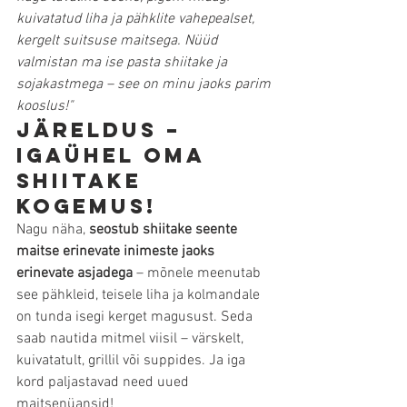
kuivatatud liha ja pähklite vahepealset, 
kergelt suitsuse maitsega. Nüüd 
valmistan ma ise pasta shiitake ja 
sojakastmega – see on minu jaoks parim 
kooslus!"
Järeldus – 
igaühel oma 
shiitake 
kogemus!
Nagu näha, 
seostub shiitake seente 
maitse erinevate inimeste jaoks 
erinevate asjadega
 – mõnele meenutab 
see pähkleid, teisele liha ja kolmandale 
on tunda isegi kerget magusust. Seda 
saab nautida mitmel viisil – värskelt, 
kuivatatult, grillil või suppides. Ja iga 
kord paljastavad need uued 
maitsenüansid!