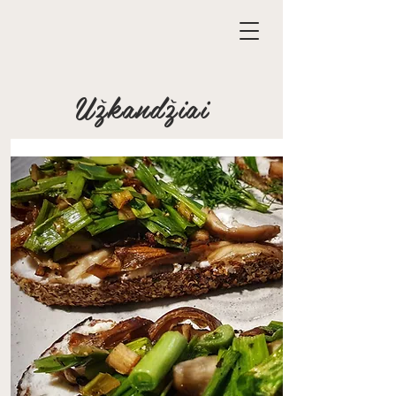
Užkandžiai