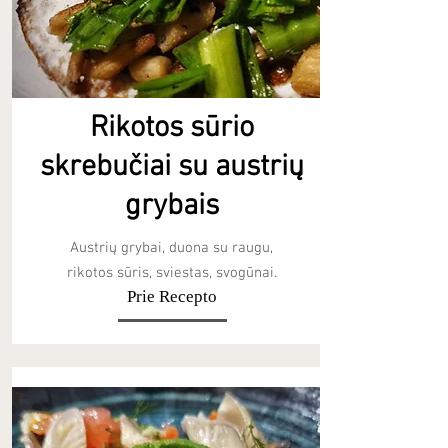
Rikotos sūrio
skrebučiai su austrių
grybais
Austrių grybai, duona su raugu,
rikotos sūris, sviestas, svogūnai.
Prie Recepto