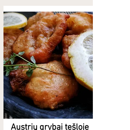
Austrių grybai tešloje