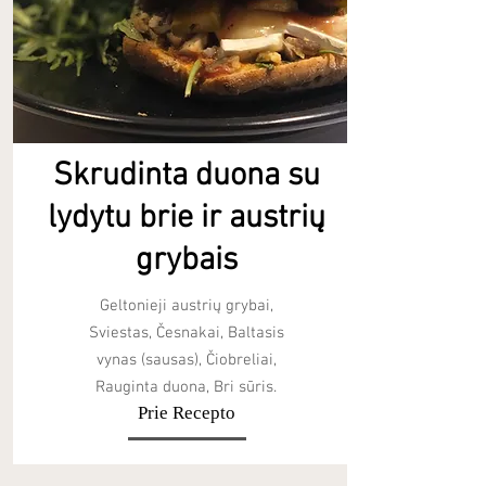
Skrudinta duona su
lydytu brie ir austrių
grybais
Geltonieji austrių grybai,
Sviestas, Česnakai, Baltasis
vynas (sausas), Čiobreliai,
Rauginta duona, Bri sūris.
Prie Recepto