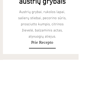
austrių grybais
Austrių grybai, rukolos lapai,
salierų stiebai, pecorino sūris,
prosciutto kumpis, citrinos
žievelė, balzaminis actas,
alyvuogių aliejus.
Prie Recepto