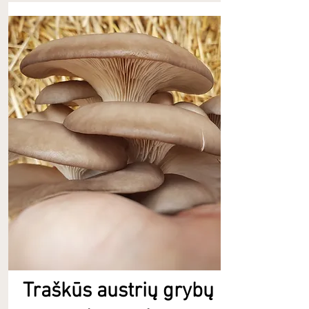
Traškūs austrių grybų