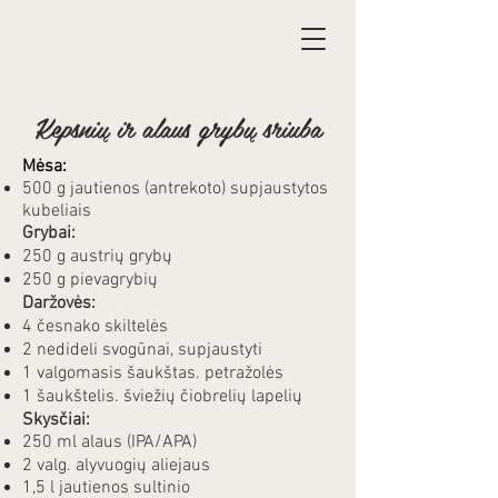
Kepsnių ir alaus grybų sriuba
Mėsa:
500 g jautienos (antrekoto) supjaustytos
kubeliais
Grybai:
250 g austrių grybų
250 g pievagrybių
Daržovės:
4 česnako skiltelės
2 nedideli svogūnai, supjaustyti
1 valgomasis šaukštas. petražolės
1 šaukštelis. šviežių čiobrelių lapelių
Skysčiai:
250 ml alaus (IPA/APA)
2 valg. alyvuogių aliejaus
1,5 l jautienos sultinio