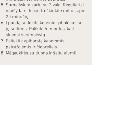
Sumaišykite kartu su 2 valg. Reguliariai
maišydami toliau troškinkite miltus apie
20 minučių.
Į puodą sudėkite kepsnio gabalėlius su
jų sultimis. Palikite 5 minutes, kad
skoniai susimaišytų.
Patiekite apibarstę kapotomis
petražolėmis ir čiobreliais.
Mėgaukitės su duona ir šaltu alumi!
©2023 SvaigasSenes.lv
El. pašto adresas:
info@svaigassenes.lv
El. pašto adresas:
info@svaigassenes.lv
Gaujos g. 10,
Vangaži, LV - 2136
El. pašto adresas:
info@svaigassenes.lv