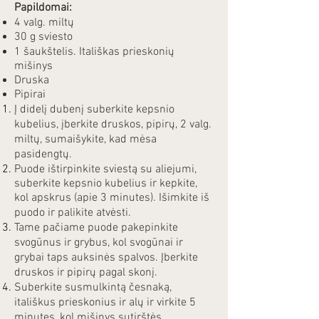
Papildomai:
4 valg. miltų
30 g sviesto
1 šaukštelis. Itališkas prieskonių
mišinys
Druska
Pipirai
Į didelį dubenį suberkite kepsnio
kubelius, įberkite druskos, pipirų, 2 valg.
miltų, sumaišykite, kad mėsa
pasidengtų.
Puode ištirpinkite sviestą su aliejumi,
suberkite kepsnio kubelius ir kepkite,
kol apskrus (apie 3 minutes). Išimkite iš
puodo ir palikite atvėsti.
Tame pačiame puode pakepinkite
svogūnus ir grybus, kol svogūnai ir
grybai taps auksinės spalvos. Įberkite
druskos ir pipirų pagal skonį.
Suberkite susmulkintą česnaką,
itališkus prieskonius ir alų ir virkite 5
minutes, kol mišinys sutirštės.