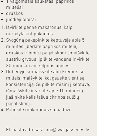
1 valgomasis šaukštas. paprikos
milteliai
druskos
juodieji pipirai
Išvirkite penne makaronus, kaip
nurodyta ant pakuotės.
Svogūną pakepinkite keptuvėje apie 5
minutes, įberkite paprikos miltelių,
druskos ir pipirų pagal skonį. Įmaišykite
austrių grybus, įpilkite vandens ir virkite
30 minučių ant silpnos ugnies.
Dubenyje sumaišykite abu kremus su
miltais, maišykite, kol gausite vientisą
konsistenciją. Supilkite mišinį į keptuvę,
išmaišykite ir virkite apie 10 minučių.
Įlašinkite kelis lašus citrinos sulčių
pagal skonį.
Patiekite makaronus su padažu.
©2023 SvaigasSenes.lv
El. pašto adresas:
info@svaigassenes.lv