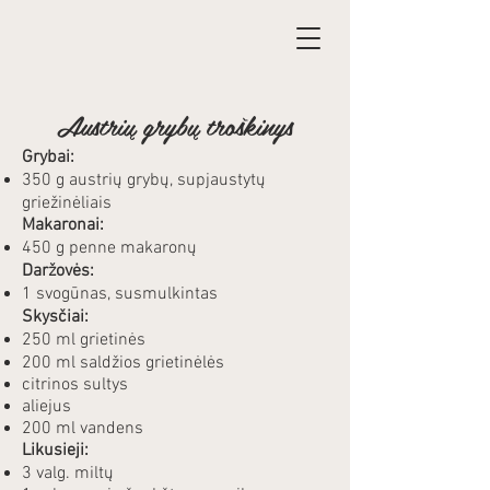
Austrių grybų troškinys
Grybai:
350 g austrių grybų, supjaustytų
griežinėliais
Makaronai:
450 g penne makaronų
Daržovės:
1 svogūnas, susmulkintas
Skysčiai:
250 ml grietinės
200 ml saldžios grietinėlės
citrinos sultys
aliejus
200 ml vandens
Likusieji:
3 valg. miltų