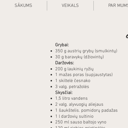
SĀKUMS
VEIKALS
PAR MUM
Grybai:
350 g austrių grybų (smulkintų)
30 g baravykų (džiovintų)
Daržovės:
200 g laukinių ryžių
1 mažas poras (supjaustytas)
1 skiltelė česnako
3 valg. petražolės
Skysčiai:
1,5 litro vandens
2 valg. alyvuogių aliejaus
1 šaukštelis. pomidorų padažas
1 l daržovių sultinio
250 ml sauso baltojo vyno