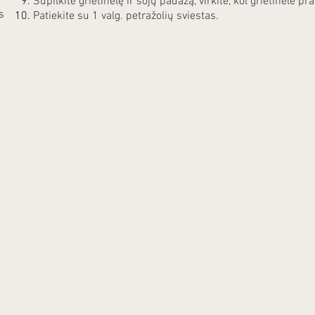
Supilkite grietinėlę ir sojų padažą, virkite, kol grietinėlė pr
s
Patiekite su 1 valg. petražolių sviestas.