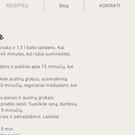
RECEPTES
Blog
KONTAKTI
a
snako ir 1,5 l šalto vandens. Kai
e 45 minutes, kol ryžiai suminkštės.
.
ens ir palikite apie 15 minučių, kol
rkite austrių grybus, susmulkintą
10 minučių, reguliariai maišydami, kol
u porais ir austrių grybais.
i pradės sėsti. Supilkite vyną, daržovių
 15 minučių.
rais ir petražolėmis. Leiskite
 10 min.