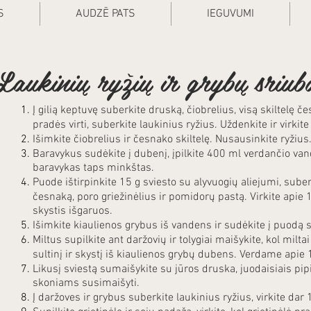
S
AUDZĒ PATS
IEGUVUMI
Laukinių ryžių ir grybų sriub
Į gilią keptuvę suberkite druską, čiobrelius, visą skiltelę če
pradės virti, suberkite laukinius ryžius. Uždenkite ir virkit
Išimkite čiobrelius ir česnako skiltelę. Nusausinkite ryžius
Baravykus sudėkite į dubenį, įpilkite 400 ml verdančio vand
baravykas taps minkštas.
Puode ištirpinkite 15 g sviesto su alyvuogių aliejumi, sube
česnaką, poro griežinėlius ir pomidorų pastą. Virkite apie 
skystis išgaruos.
Išimkite kiaulienos grybus iš vandens ir sudėkite į puodą s
Miltus supilkite ant daržovių ir tolygiai maišykite, kol milta
sultinį ir skystį iš kiaulienos grybų dubens. Verdame apie
Likusį sviestą sumaišykite su jūros druska, juodaisiais pipi
skoniams susimaišyti.
Į daržoves ir grybus suberkite laukinius ryžius, virkite dar