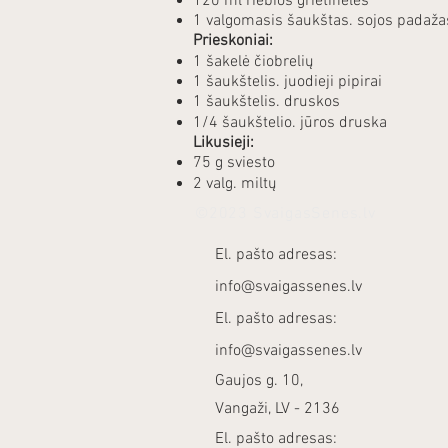
120 ml riebios grietinėlės
1 valgomasis šaukštas. sojos padaža
Prieskoniai:
1 šakelė čiobrelių
1 šaukštelis. juodieji pipirai
1 šaukštelis. druskos
1/4 šaukštelio. jūros druska
Likusieji:
75 g sviesto
2 valg. miltų
©2023 SvaigasSenes.lv
El. pašto adresas:
info@svaigassenes.lv
El. pašto adresas:
info@svaigassenes.lv
Gaujos g. 10,
Vangaži, LV - 2136
El. pašto adresas: