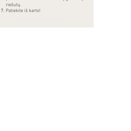
riešutų.
Patiekite iš karto!
©2023 SvaigasSenes.lv
El. pašto adresas:
info@svaigassenes.lv
El. pašto adresas:
info@svaigassenes.lv
Gaujos g. 10,
Vangaži, LV - 2136
El. pašto adresas:
info@svaigassenes.lv
Telefonas:
+371 28817827
Privātuma Politika
Lietošanas noteikumi