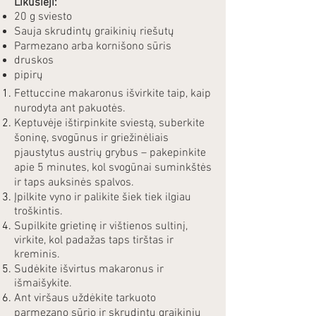
Likusieji:
20 g sviesto
Sauja skrudintų graikinių riešutų
Parmezano arba kornišono sūris
druskos
pipirų
Fettuccine makaronus išvirkite taip, kaip
nurodyta ant pakuotės.
Keptuvėje ištirpinkite sviestą, suberkite
šoninę, svogūnus ir griežinėliais
pjaustytus austrių grybus – pakepinkite
apie 5 minutes, kol svogūnai suminkštės
ir taps auksinės spalvos.
Įpilkite vyno ir palikite šiek tiek ilgiau
troškintis.
Supilkite grietinę ir vištienos sultinį,
virkite, kol padažas taps tirštas ir
kreminis.
Sudėkite išvirtus makaronus ir
išmaišykite.
Ant viršaus uždėkite tarkuoto
parmezano sūrio ir skrudintų graikinių