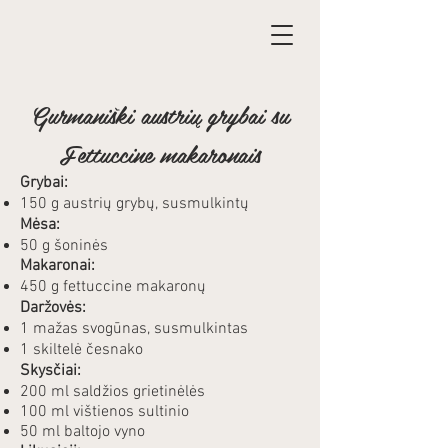
Gurmaniški austrių grybai su
Fettuccine makaronais
Grybai:
150 g austrių grybų, susmulkintų
Mėsa:
50 g šoninės
Makaronai:
450 g fettuccine makaronų
Daržovės:
1 mažas svogūnas, susmulkintas
1 skiltelė česnako
Skysčiai:
200 ml saldžios grietinėlės
100 ml vištienos sultinio
50 ml baltojo vyno