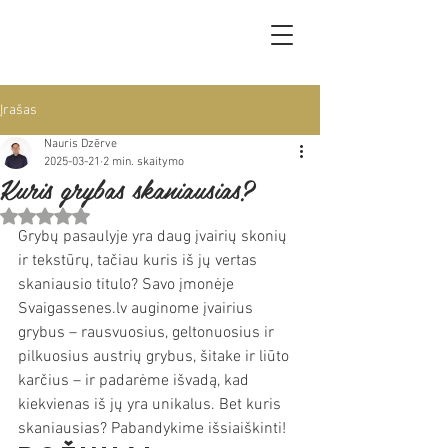
Įrašas
Nauris Dzērve
2025-03-21
2 min. skaitymo
Kuris grybas skaniausias?
Įvertinta NaN iš 5 žvaigždučių.
Grybų pasaulyje yra daug įvairių skonių 
ir tekstūrų, tačiau kuris iš jų vertas 
skaniausio titulo? Savo įmonėje 
Svaigassenes.lv auginome įvairius 
grybus – rausvuosius, geltonuosius ir 
pilkuosius austrių grybus, šitake ir liūto 
karčius – ir padarėme išvadą, kad 
kiekvienas iš jų yra unikalus. Bet kuris 
skaniausias? Pabandykime išsiaiškinti!