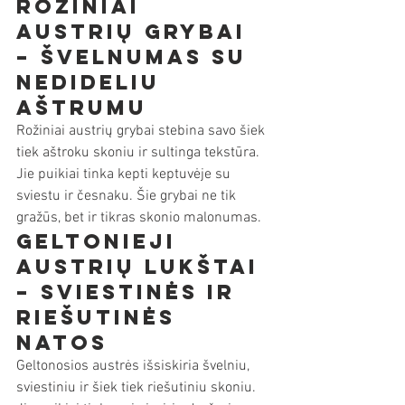
Rožiniai 
austrių grybai 
– švelnumas su 
nedideliu 
aštrumu
Rožiniai austrių grybai stebina savo šiek 
tiek aštroku skoniu ir sultinga tekstūra. 
Jie puikiai tinka kepti keptuvėje su 
sviestu ir česnaku. Šie grybai ne tik 
gražūs, bet ir tikras skonio malonumas.
Geltonieji 
austrių lukštai 
– sviestinės ir 
riešutinės 
natos
Geltonosios austrės išsiskiria švelniu, 
sviestiniu ir šiek tiek riešutiniu skoniu. 