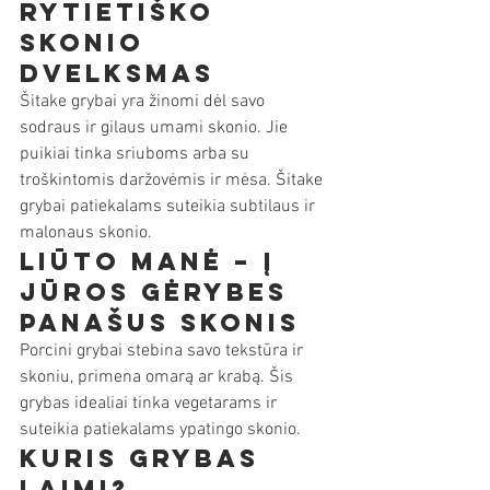
rytietiško 
skonio 
dvelksmas
Šitake grybai yra žinomi dėl savo 
sodraus ir gilaus umami skonio. Jie 
puikiai tinka sriuboms arba su 
troškintomis daržovėmis ir mėsa. Šitake 
grybai patiekalams suteikia subtilaus ir 
malonaus skonio.
Liūto manė – į 
jūros gėrybes 
panašus skonis
Porcini grybai stebina savo tekstūra ir 
skoniu, primena omarą ar krabą. Šis 
grybas idealiai tinka vegetarams ir 
suteikia patiekalams ypatingo skonio.
Kuris grybas 
laimi?