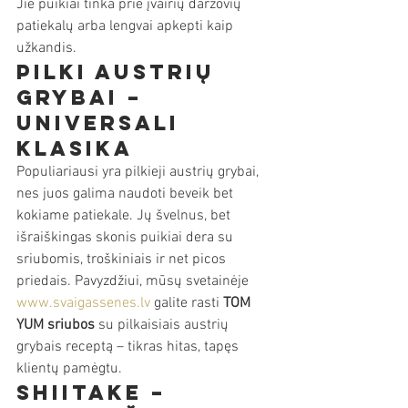
Jie puikiai tinka prie įvairių daržovių 
patiekalų arba lengvai apkepti kaip 
užkandis.
Pilki austrių 
grybai – 
universali 
klasika
Populiariausi yra pilkieji austrių grybai, 
nes juos galima naudoti beveik bet 
kokiame patiekale. Jų švelnus, bet 
išraiškingas skonis puikiai dera su 
sriubomis, troškiniais ir net picos 
priedais. Pavyzdžiui, mūsų svetainėje 
www.svaigassenes.lv
 galite rasti 
TOM 
YUM sriubos
 su pilkaisiais austrių 
grybais receptą – tikras hitas, tapęs 
klientų pamėgtu.
Shiitake – 