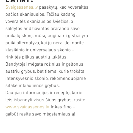
Svaigassenes.lv
 pasakytų, kad voveraitės 
pačios skaniausios. Tačiau kadangi 
voveraitės skaniausios šviežios, o 
šaldytos ar džiovintos praranda savo 
unikalų skonį, mūsų auginami grybai yra 
puiki alternatyva, kai jų nėra. Jei norite 
klasikinio ir universalaus skonio – 
rinkitės pilkus austrių lukštus. 
Bandytojai mėgsta rožinius ir geltonus 
austrių grybus, bet tiems, kurie trokšta 
intensyvesnio skonio, rekomenduojame 
šitake ir kiaulienos grybus.
Daugiau informacijos ir receptų, kurie 
leis išbandyti visus šiuos grybus, rasite 
www.svaigassenes.lv.
 Ir kas žino – 
galbūt rasite savo mėgstamiausią!