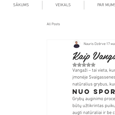
SĀKUMS
VEIKALS
PAR MUM
All Posts
Nauris Dzērve
17 ма
Kaip Vanga
Оценка: не число из
Vangaži – tai vieta, 
įmonėje Svaigassenes.
natūralius grybus, k
Nuo spor
Grybų auginimo proces
būtų užtikrintas pui
augti natūraliai ir b