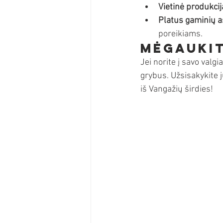
Vietinė produkcij
Platus gaminių a
poreikiams.
Mėgaukit
Jei norite į savo valg
grybus. Užsisakykite j
iš Vangažių širdies!