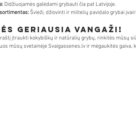
a:
 Didžiuojamės galėdami grybauti čia pat Latvijoje.
sortimentas:
 Švieži, džiovinti ir miltelių pavidalo grybai įvai
ės geriausia Vangaži!
iaraštį įtraukti kokybiškų ir natūralių grybų, rinkitės mūsų s
uos mūsų svetainėje Svaigassenes.lv ir mėgaukitės gaiva, kur