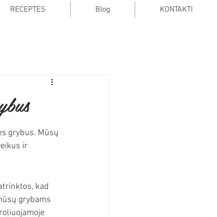
RECEPTES
Blog
KONTAKTI
ybus
bės grybus. Mūsų 
eikus ir 
trinktos, kad 
 mūsų grybams 
roliuojamoje 