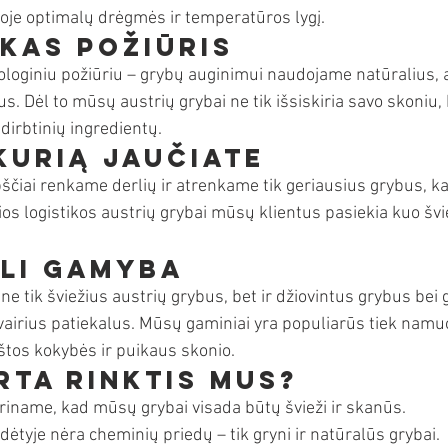
čioje optimalų drėgmės ir temperatūros lygį.
kas požiūris
loginiu požiūriu – grybų auginimui naudojame natūralius, a
 Dėl to mūsų austrių grybai ne tik išsiskiria savo skoniu, b
dirbtinių ingredientų.
kurią jaučiate
čiai renkame derlių ir atrenkame tik geriausius grybus, kad
vios logistikos austrių grybai mūsų klientus pasiekia kuo švie
li gamyba
 ne tik šviežius austrių grybus, bet ir džiovintus grybus bei 
įvairius patiekalus. Mūsų gaminiai yra populiarūs tiek namuo
tos kokybės ir puikaus skonio.
rta rinktis mus?
kriname, kad mūsų grybai visada būtų švieži ir skanūs.
dėtyje nėra cheminių priedų – tik gryni ir natūralūs grybai.