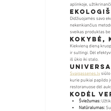
aplinkoje, užtikrinan
Ekologiš
Didžiuojamės savo eko
nekenkiančius metodus.
sveikas produktas be 
Kokybė, 
Kiekvieną dieną kruopš
ir sultingi. Dėl efekty
iš ūkio iki stalo.
Universa
Svaigassenes.lv
 siūlo
kurie puikiai papildo 
restoranuose dėl aukš
Kodėl ve
Šviežumas:
 Užti
Natūralumas:
 Su