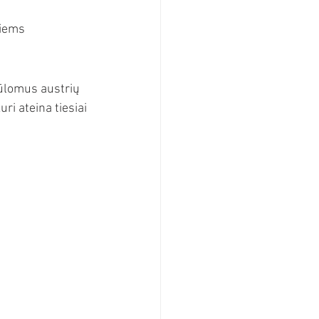
riems 
iūlomus austrių 
i ateina tiesiai 