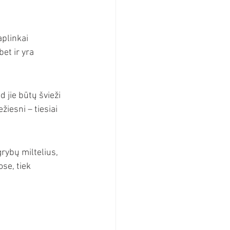
plinkai 
et ir yra 
 jie būtų švieži 
žiesni – tiesiai 
grybų miltelius, 
se, tiek 