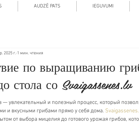
S
AUDZĒ PATS
IEGUVUMI
р. 2025 г.
1 мин. чтения
вие по выращиванию гриб
о стола со Svaigassenes.lv
 5 звезд.
 — увлекательный и полезный процесс, который позвол
и и вкусными грибами прямо у себя дома. 
Svaigassenes.
ытом от выбора мицелия до готового урожая грибов, кот