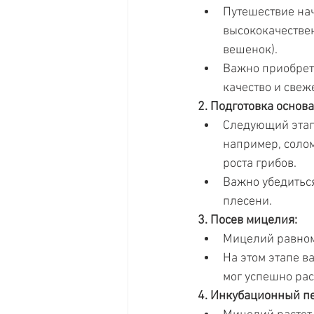
Путешествие на
высококачестве
вешенок).
Важно приобрета
качество и свеж
2. Подготовка основа
Следующий этап 
например, солом
роста грибов.
Важно убедиться
плесени.
3. Посев мицелия:
Мицелий равноме
На этом этапе в
мог успешно рас
4. Инкубационный п