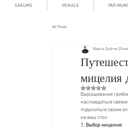
SĀKUMS
VEIKALS
PAR MUM
All Posts
Nauris Dzērve
25 ма
Путешест
мицелия д
Оценка: не число из
Выращивание грибов
наслаждаться свежим
поделиться своим оп
на ваш стол.
1. Выбор мицелия: