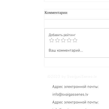
Комментарии
Добавить рейтинг
🦁 Острота ума и природное
Ваш комментарий...
спокойствие в одном грибе?
Да, это Ежовик гребенчатый
(Львиная грива)!
©2023 by SvaigasSenes.lv
Адрес электронной почты:
info@svaigassenes.lv
Адрес электронной почты: