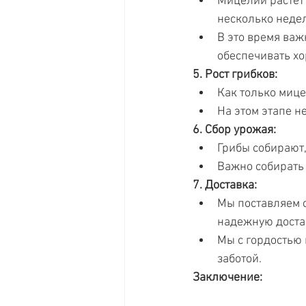
Мицелий растет 
несколько недел
В это время важ
обеспечивать х
5. Рост грибков:
Как только мице
На этом этапе 
6. Сбор урожая:
Грибы собирают,
Важно собирать
7. Доставка:
Мы поставляем с
надежную доста
Мы с гордостью
заботой.
Заключение: