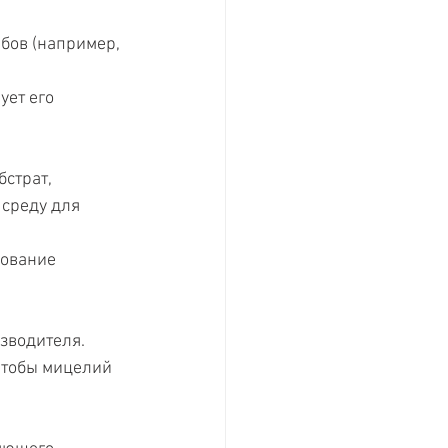
бов (например, 
ет его 
страт, 
среду для 
зование 
зводителя.
чтобы мицелий 