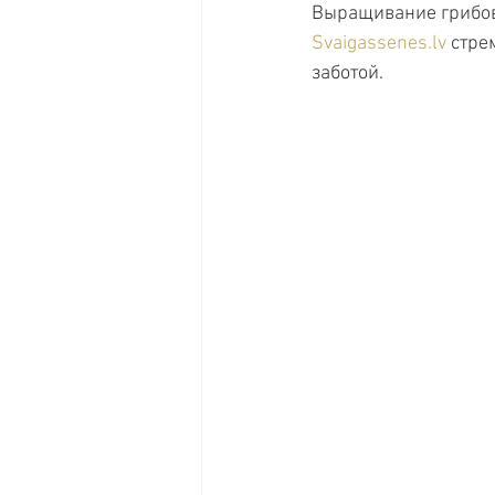
Выращивание грибов 
Svaigassenes.lv
 стре
заботой.