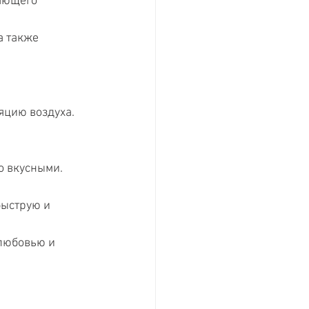
яющего 
а также 
яцию воздуха.
о вкусными.
ыструю и 
любовью и 