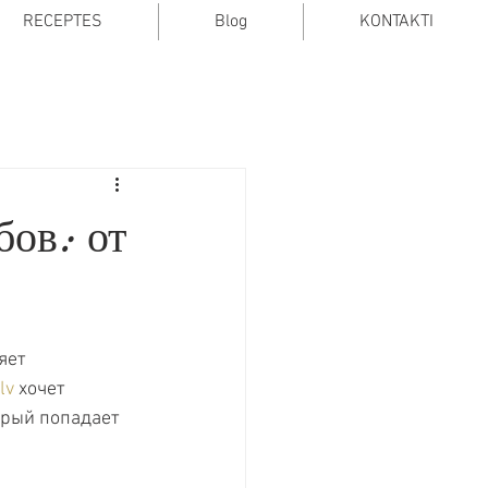
RECEPTES
Blog
KONTAKTI
ов: от
яет 
lv
 хочет 
орый попадает 