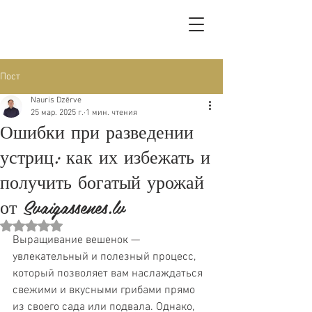
Пост
Nauris Dzērve
25 мар. 2025 г.
1 мин. чтения
Ошибки при разведении
устриц: как их избежать и
получить богатый урожай
от Svaigassenes.lv
Оценка: не число из 5 звезд.
Выращивание вешенок — 
увлекательный и полезный процесс, 
который позволяет вам наслаждаться 
свежими и вкусными грибами прямо 
из своего сада или подвала. Однако, 