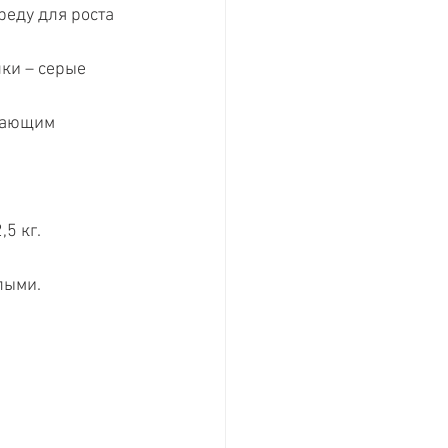
реду для роста 
ки – серые 
вающим 
5 кг.
лыми.