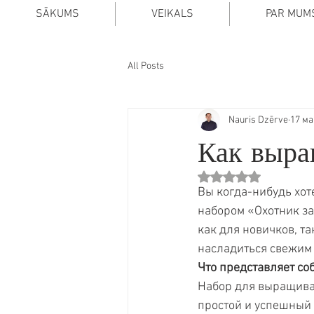
SĀKUMS
VEIKALS
PAR MUM
All Posts
Nauris Dzērve
17 ма
Как выра
Оценка: не число из
Вы когда-нибудь хот
набором «Охотник за
как для новичков, та
насладиться свежим 
Что представляет со
Набор для выращиван
простой и успешный 