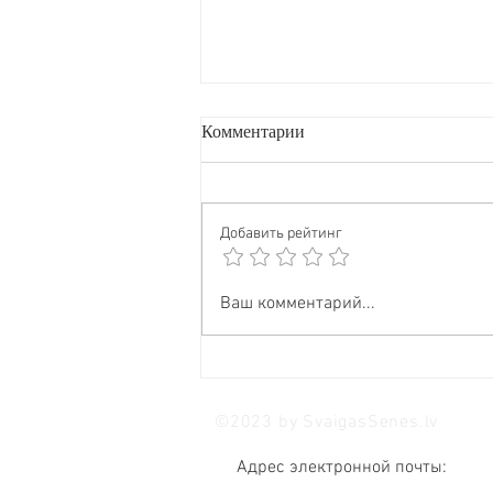
Комментарии
Добавить рейтинг
🦁 Острота ума и природное
Ваш комментарий...
спокойствие в одном грибе?
Да, это Ежовик гребенчатый
(Львиная грива)!
©2023 by SvaigasSenes.lv
Адрес электронной почты: