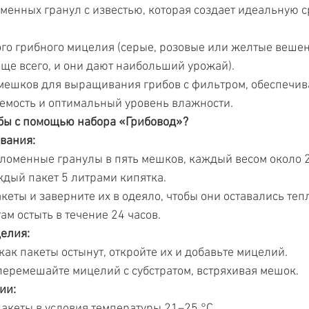
оменных гранул с известью, которая создает идеальную с
ого грибного мицелия (серые, розовые или желтые вешен
ще всего, и они дают наибольший урожай).
 мешков для выращивания грибов с фильтром, обеспечи
емость и оптимальный уровень влажности.
бы с помощью набора «Грибовод»?
вания:
ломенные гранулы в пять мешков, каждый весом около 2,
ждый пакет 5 литрами кипятка.
кеты и заверните их в одеяло, чтобы они оставались теп
ам остыть в течение 24 часов.
елия:
 как пакеты остынут, откройте их и добавьте мицелий.
перемешайте мицелий с субстратом, встряхивая мешок.
ии:
акеты в условия температуры 21–25 °C.