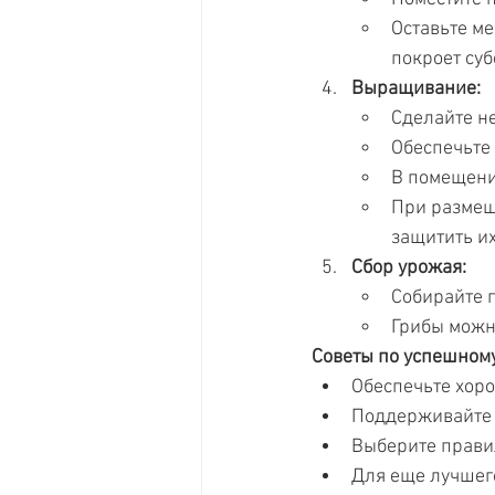
Оставьте ме
покроет суб
Выращивание:
Сделайте н
Обеспечьте
В помещении
При размеще
защитить их
Сбор урожая:
Собирайте г
Грибы можн
Советы по успешном
Обеспечьте хоро
Поддерживайте 
Выберите прави
Для еще лучшего