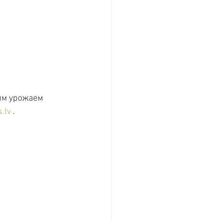
им урожаем 
.lv
 .