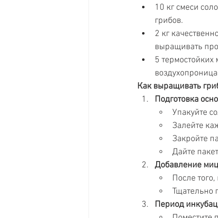
10 кг смеси сол
грибов.
2 кг качественн
выращивать про
5 термостойких
воздухопроница
Как выращивать гри
Подготовка осно
Упакуйте со
Залейте ка
Закройте па
Дайте пакет
Добавление миц
После того,
Тщательно 
Период инкубац
Поместите п