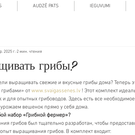
S
AUDZĒ PATS
IEGUVUMI
р. 2025 г.
2 мин. чтения
щивать грибы?
 5 звезд.
ели выращивать свежие и вкусные грибы дома? Теперь э
 грибами» от 
www.svaigassenes.lv
 ! Этот комплект идеал
к и для опытных грибоводов. Здесь есть все необходимое,
урожаем вешенок прямо у себя дома.
бой набор «Грибной фермер»?
ия грибов был тщательно разработан, чтобы предостави
опыт выращивания грибов. В комплект входит: