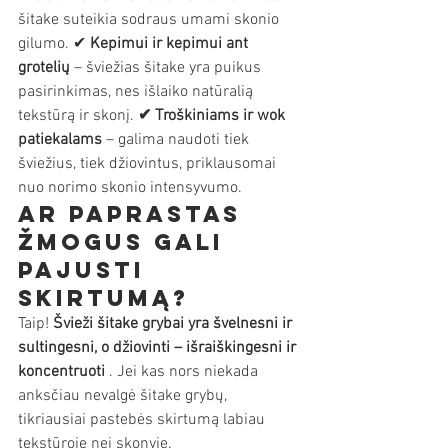
šitake suteikia sodraus umami skonio 
gilumo. ✔ 
Kepimui ir kepimui ant 
grotelių
 – šviežias šitake yra puikus 
pasirinkimas, nes išlaiko natūralią 
tekstūrą ir skonį. 
✔ Troškiniams ir wok 
patiekalams
 – galima naudoti tiek 
šviežius, tiek džiovintus, priklausomai 
nuo norimo skonio intensyvumo.
Ar paprastas 
žmogus gali 
pajusti 
skirtumą?
Taip! 
Švieži šitake grybai yra švelnesni ir 
sultingesni, o džiovinti – išraiškingesni ir 
koncentruoti
 . Jei kas nors niekada 
anksčiau nevalgė šitake grybų, 
tikriausiai pastebės skirtumą labiau 
tekstūroje nei skonyje.