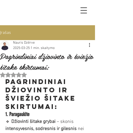
Įrašas
Nauris Dzērve
2025-03-25
1 min. skaitymo
Pagrindiniai džiovinto ir šviežio
šitake skirtumai:
Įvertinta NaN iš 5 žvaigždučių.
Pagrindiniai 
džiovinto ir 
šviežio šitake 
skirtumai:
1. Paragaukite
🔹 
Džiovinti šitake grybai
 – skonis 
intensyvesnis, sodresnis ir gilesnis
 nei 