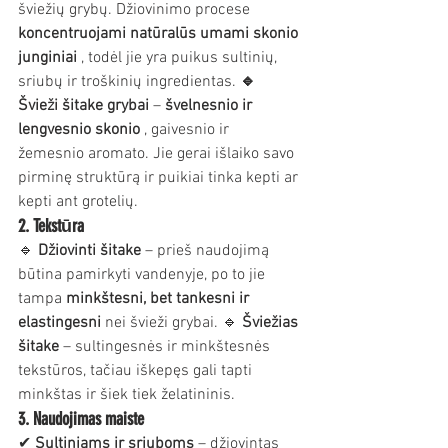
šviežių grybų. Džiovinimo procese 
koncentruojami natūralūs umami skonio 
junginiai
 , todėl jie yra puikus sultinių, 
sriubų ir troškinių ingredientas. 
🔹 
Švieži šitake grybai
 – 
švelnesnio ir 
lengvesnio skonio
 , gaivesnio ir 
žemesnio aromato. Jie gerai išlaiko savo 
pirminę struktūrą ir puikiai tinka kepti ar 
kepti ant grotelių.
2. Tekstūra
🔹 
Džiovinti šitake
 – prieš naudojimą 
būtina pamirkyti vandenyje, po to jie 
tampa 
minkštesni, bet tankesni ir 
elastingesni
 nei švieži grybai. 🔹 
Šviežias 
šitake
 – sultingesnės ir minkštesnės 
tekstūros, tačiau iškepęs gali tapti 
minkštas ir šiek tiek želatininis.
3. Naudojimas maiste
✔ 
Sultiniams ir sriuboms
 – džiovintas 