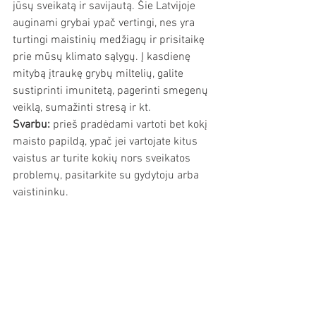
jūsų sveikatą ir savijautą. Šie Latvijoje 
auginami grybai ypač vertingi, nes yra 
turtingi maistinių medžiagų ir prisitaikę 
prie mūsų klimato sąlygų. Į kasdienę 
mitybą įtraukę grybų miltelių, galite 
sustiprinti imunitetą, pagerinti smegenų 
veiklą, sumažinti stresą ir kt.
Svarbu:
 prieš pradėdami vartoti bet kokį 
maisto papildą, ypač jei vartojate kitus 
vaistus ar turite kokių nors sveikatos 
problemų, pasitarkite su gydytoju arba 
vaistininku.