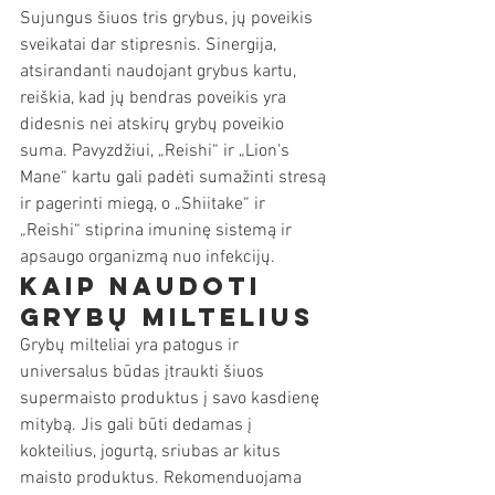
Sujungus šiuos tris grybus, jų poveikis 
sveikatai dar stipresnis. Sinergija, 
atsirandanti naudojant grybus kartu, 
reiškia, kad jų bendras poveikis yra 
didesnis nei atskirų grybų poveikio 
suma. Pavyzdžiui, „Reishi“ ir „Lion's 
Mane“ kartu gali padėti sumažinti stresą 
ir pagerinti miegą, o „Shiitake“ ir 
„Reishi“ stiprina imuninę sistemą ir 
apsaugo organizmą nuo infekcijų.
Kaip naudoti 
grybų miltelius
Grybų milteliai yra patogus ir 
universalus būdas įtraukti šiuos 
supermaisto produktus į savo kasdienę 
mitybą. Jis gali būti dedamas į 
kokteilius, jogurtą, sriubas ar kitus 
maisto produktus. Rekomenduojama 