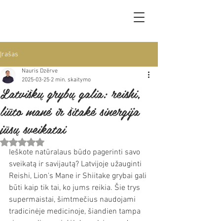
Įrašas
Nauris Dzērve
2025-03-25
2 min. skaitymo
Latviškų grybų galia: reishi,
liūto manė ir šitakė sinergija
jūsų sveikatai
Įvertinta NaN iš 5 žvaigždučių.
Ieškote natūralaus būdo pagerinti savo 
sveikatą ir savijautą? Latvijoje užauginti 
Reishi, Lion's Mane ir Shiitake grybai gali 
būti kaip tik tai, ko jums reikia. Šie trys 
supermaistai, šimtmečius naudojami 
tradicinėje medicinoje, šiandien tampa 