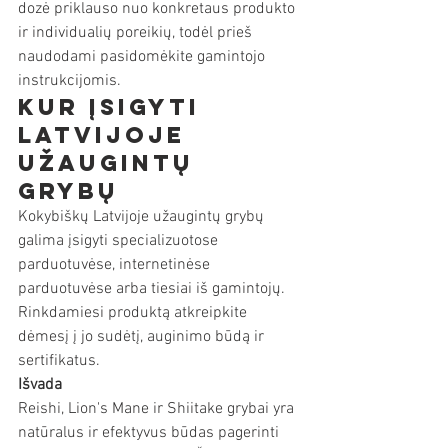
dozė priklauso nuo konkretaus produkto 
ir individualių poreikių, todėl prieš 
naudodami pasidomėkite gamintojo 
instrukcijomis.
Kur įsigyti 
Latvijoje 
užaugintų 
grybų
Kokybiškų Latvijoje užaugintų grybų 
galima įsigyti specializuotose 
parduotuvėse, internetinėse 
parduotuvėse arba tiesiai iš gamintojų. 
Rinkdamiesi produktą atkreipkite 
dėmesį į jo sudėtį, auginimo būdą ir 
sertifikatus.
Išvada
Reishi, Lion's Mane ir Shiitake grybai yra 
natūralus ir efektyvus būdas pagerinti 