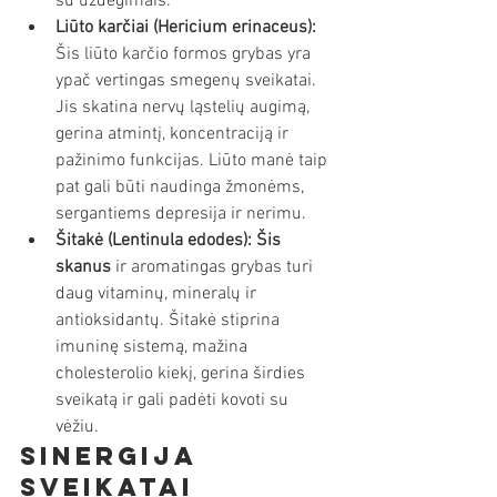
su uždegimais.
Liūto karčiai (Hericium erinaceus):
Šis liūto karčio formos grybas yra 
ypač vertingas smegenų sveikatai. 
Jis skatina nervų ląstelių augimą, 
gerina atmintį, koncentraciją ir 
pažinimo funkcijas. Liūto manė taip 
pat gali būti naudinga žmonėms, 
sergantiems depresija ir nerimu.
Šitakė (Lentinula edodes): Šis 
skanus
 ir aromatingas grybas turi 
daug vitaminų, mineralų ir 
antioksidantų. Šitakė stiprina 
imuninę sistemą, mažina 
cholesterolio kiekį, gerina širdies 
sveikatą ir gali padėti kovoti su 
vėžiu.
Sinergija 
sveikatai