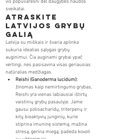
vis populiaresni dėl daugybės naudos 
sveikatai.
Atraskite 
Latvijos grybų 
galią
Latvija su miškais ir švaria aplinka 
sukuria idealias sąlygas grybų 
auginimui. Čia auginami grybai ypač 
vertingi, nes pasisavina visas geriausias 
natūralias medžiagas.
Reishi (Ganoderma lucidum):
žinomas kaip nemirtingumo grybas, 
Reishi yra vienas labiausiai ištirtų 
vaistinių grybų pasaulyje. Jame 
gausu polisacharidų, triterpenų ir 
kitų bioaktyvių junginių, kurie 
stiprina imuninę sistemą, mažina 
stresą, gerina miegą, padeda kovoti 