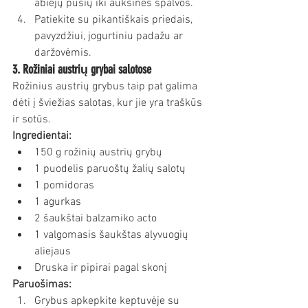
abiejų pusių iki auksinės spalvos.
Patiekite su pikantiškais priedais, 
pavyzdžiui, jogurtiniu padažu ar 
daržovėmis.
3. Rožiniai austrių grybai salotose
Rožinius austrių grybus taip pat galima 
dėti į šviežias salotas, kur jie yra traškūs 
ir sotūs.
Ingredientai:
150 g rožinių austrių grybų
1 puodelis paruoštų žalių salotų
1 pomidoras
1 agurkas
2 šaukštai balzamiko acto
1 valgomasis šaukštas alyvuogių 
aliejaus
Druska ir pipirai pagal skonį
Paruošimas:
Grybus apkepkite keptuvėje su 