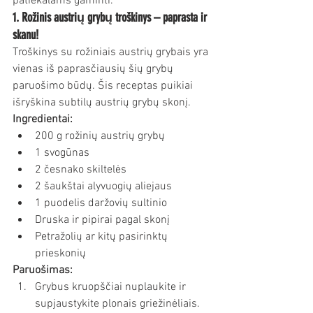
patiekalams gaminti.
1. Rožinis austrių grybų troškinys – paprasta ir 
skanu!
Troškinys su rožiniais austrių grybais yra 
vienas iš paprasčiausių šių grybų 
paruošimo būdų. Šis receptas puikiai 
išryškina subtilų austrių grybų skonį.
Ingredientai:
200 g rožinių austrių grybų
1 svogūnas
2 česnako skiltelės
2 šaukštai alyvuogių aliejaus
1 puodelis daržovių sultinio
Druska ir pipirai pagal skonį
Petražolių ar kitų pasirinktų 
prieskonių
Paruošimas:
Grybus kruopščiai nuplaukite ir 
supjaustykite plonais griežinėliais.