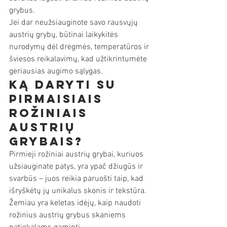
grybus.
Jei dar neužsiauginote savo rausvųjų 
austrių grybų, būtinai laikykitės 
nurodymų dėl drėgmės, temperatūros ir 
šviesos reikalavimų, kad užtikrintumėte 
geriausias augimo sąlygas.
Ką daryti su 
pirmaisiais 
rožiniais 
austrių 
grybais?
Pirmieji rožiniai austrių grybai, kuriuos 
užsiauginate patys, yra ypač džiugūs ir 
svarbūs – juos reikia paruošti taip, kad 
išryškėtų jų unikalus skonis ir tekstūra. 
Žemiau yra keletas idėjų, kaip naudoti 
rožinius austrių grybus skaniems 