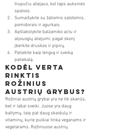
trupučiu aliejaus, kol taps auksinės 
spalvos.
Sumaišykite su žaliomis salotomis, 
pomidorais ir agurkais.
Apšlakstykite balzamiko actu ir 
alyvuogių aliejumi, pagal skonį 
įberkite druskos ir pipirų.
Patiekite kaip lengvą ir sveiką 
patiekalą.
Kodėl verta 
rinktis 
rožinius 
austrių grybus?
Rožiniai austrių grybai yra ne tik skanūs, 
bet ir labai sveiki. Juose yra daug 
baltymų, taip pat daug skaidulų ir 
vitaminų, kurie puikiai tinka veganams ir 
vegetarams. Rožiniuose austrių 