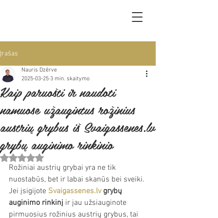
Įrašas
Nauris Dzērve
2025-03-25
3 min. skaitymo
Kaip paruošti ir naudoti
namuose užaugintus rožinius
austrių grybus iš Svaigassenes.lv
grybų auginimo rinkinio
Įvertinta NaN iš 5 žvaigždučių.
Rožiniai austrių grybai yra ne tik 
nuostabūs, bet ir labai skanūs bei sveiki. 
Jei įsigijote 
Svaigassenes.lv
grybų 
auginimo rinkinį
 ir jau užsiauginote 
pirmuosius rožinius austrių grybus, tai 