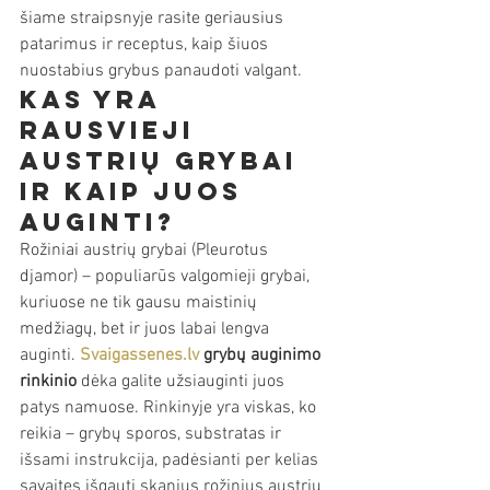
šiame straipsnyje rasite geriausius 
patarimus ir receptus, kaip šiuos 
nuostabius grybus panaudoti valgant.
Kas yra 
rausvieji 
austrių grybai 
ir kaip juos 
auginti?
Rožiniai austrių grybai (Pleurotus 
djamor) – populiarūs valgomieji grybai, 
kuriuose ne tik gausu maistinių 
medžiagų, bet ir juos labai lengva 
auginti. 
Svaigassenes.lv
grybų auginimo 
rinkinio
 dėka galite užsiauginti juos 
patys namuose. Rinkinyje yra viskas, ko 
reikia – grybų sporos, substratas ir 
išsami instrukcija, padėsianti per kelias 
savaites išgauti skanius rožinius austrių 