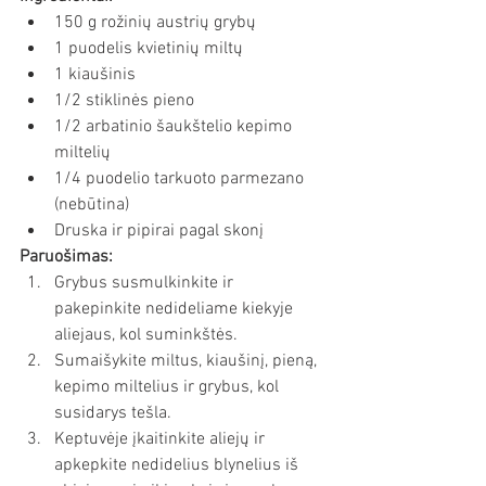
150 g rožinių austrių grybų
1 puodelis kvietinių miltų
1 kiaušinis
1/2 stiklinės pieno
1/2 arbatinio šaukštelio kepimo 
miltelių
1/4 puodelio tarkuoto parmezano 
(nebūtina)
Druska ir pipirai pagal skonį
Paruošimas:
Grybus susmulkinkite ir 
pakepinkite nedideliame kiekyje 
aliejaus, kol suminkštės.
Sumaišykite miltus, kiaušinį, pieną, 
kepimo miltelius ir grybus, kol 
susidarys tešla.
Keptuvėje įkaitinkite aliejų ir 
apkepkite nedidelius blynelius iš 