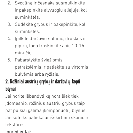
Svogūną ir česnaką susmulkinkite 
ir pakepinkite alyvuogių aliejuje, kol 
suminkštės.
Sudėkite grybus ir pakepinkite, kol 
suminkštės.
Įpilkite daržovių sultinio, druskos ir 
pipirų, tada troškinkite apie 10-15 
minučių.
Pabarstykite šviežiomis 
petražolėmis ir patiekite su virtomis 
bulvėmis arba ryžiais.
2. Rožiniai austrių grybų ir daržovių kepti 
blynai
Jei norite išbandyti ką nors šiek tiek 
įdomesnio, rožinius austrių grybus taip 
pat puikiai galima įkomponuoti į blynus. 
Jie suteiks patiekalui išskirtinio skonio ir 
tekstūros.
Ingredientai: