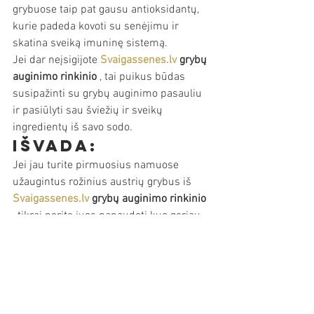
grybuose taip pat gausu antioksidantų, 
kurie padeda kovoti su senėjimu ir 
skatina sveiką imuninę sistemą.
Jei dar neįsigijote 
Svaigassenes.lv
grybų 
auginimo rinkinio
 , tai puikus būdas 
susipažinti su grybų auginimo pasauliu 
ir pasiūlyti sau šviežių ir sveikų 
ingredientų iš savo sodo.
Išvada:
Jei jau turite pirmuosius namuose 
užaugintus rožinius austrių grybus iš 
Svaigassenes.lv
grybų auginimo rinkinio
, tikrai norite juos panaudoti kuo geriau. 
Šių paprastų ir skanių receptų dėka 
galėsite visiškai mėgautis grybų 
auginimo sėkme ir įkvėpti kitus 
išbandyti šį įdomų pomėgį. Grybauti ne 
tik smagu ir lavinanti, bet ir skanu!