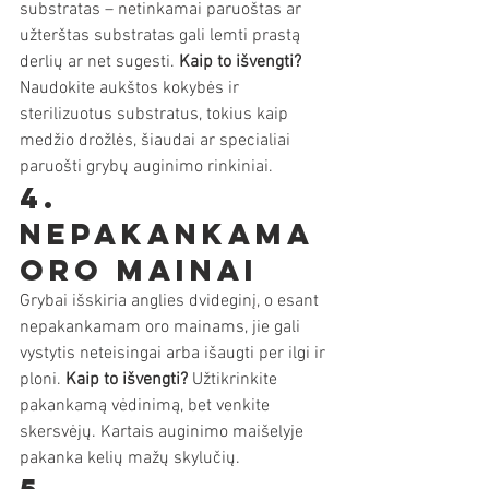
substratas – netinkamai paruoštas ar 
užterštas substratas gali lemti prastą 
derlių ar net sugesti. 
Kaip to išvengti?
Naudokite aukštos kokybės ir 
sterilizuotus substratus, tokius kaip 
medžio drožlės, šiaudai ar specialiai 
paruošti grybų auginimo rinkiniai.
4. 
Nepakankama 
oro mainai
Grybai išskiria anglies dvideginį, o esant 
nepakankamam oro mainams, jie gali 
vystytis neteisingai arba išaugti per ilgi ir 
ploni. 
Kaip to išvengti?
 Užtikrinkite 
pakankamą vėdinimą, bet venkite 
skersvėjų. Kartais auginimo maišelyje 
pakanka kelių mažų skylučių.