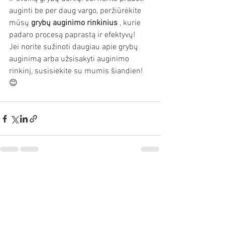
auginti be per daug vargo, peržiūrėkite 
mūsų 
grybų auginimo rinkinius
 , kurie 
padaro procesą paprastą ir efektyvų!
Jei norite sužinoti daugiau apie grybų 
auginimą arba užsisakyti auginimo 
rinkinį, susisiekite su mumis šiandien! 
😊
Rodyti viską
Naujausi įrašai