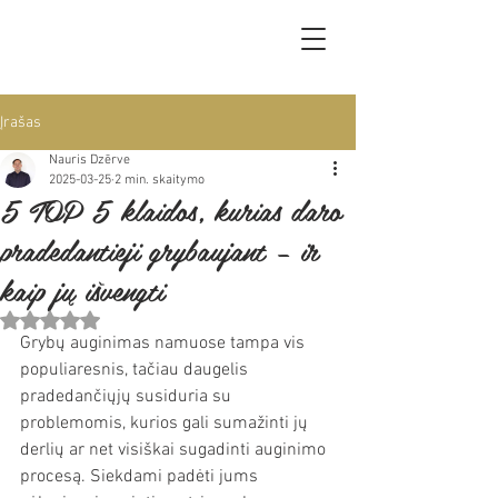
Įrašas
Nauris Dzērve
2025-03-25
2 min. skaitymo
5 TOP 5 klaidos, kurias daro
pradedantieji grybaujant – ir
kaip jų išvengti
Įvertinta NaN iš 5 žvaigždučių.
Grybų auginimas namuose tampa vis 
populiaresnis, tačiau daugelis 
pradedančiųjų susiduria su 
problemomis, kurios gali sumažinti jų 
derlių ar net visiškai sugadinti auginimo 
procesą. Siekdami padėti jums 