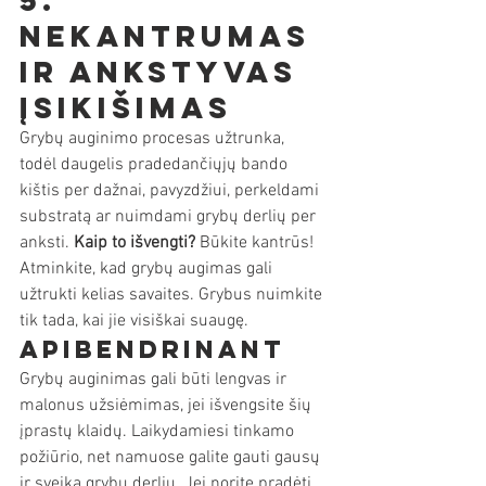
5. 
Nekantrumas 
ir ankstyvas 
įsikišimas
Grybų auginimo procesas užtrunka, 
todėl daugelis pradedančiųjų bando 
kištis per dažnai, pavyzdžiui, perkeldami 
substratą ar nuimdami grybų derlių per 
anksti. 
Kaip to išvengti?
 Būkite kantrūs! 
Atminkite, kad grybų augimas gali 
užtrukti kelias savaites. Grybus nuimkite 
tik tada, kai jie visiškai suaugę.
Apibendrinant
Grybų auginimas gali būti lengvas ir 
malonus užsiėmimas, jei išvengsite šių 
įprastų klaidų. Laikydamiesi tinkamo 
požiūrio, net namuose galite gauti gausų 
ir sveiką grybų derlių. Jei norite pradėti 