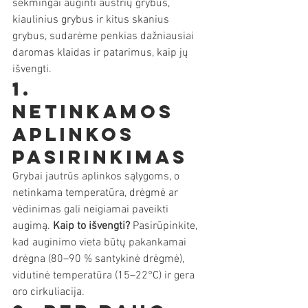
sėkmingai auginti austrių grybus, 
kiaulinius grybus ir kitus skanius 
grybus, sudarėme penkias dažniausiai 
daromas klaidas ir patarimus, kaip jų 
išvengti.
1. 
Netinkamos 
aplinkos 
pasirinkimas
Grybai jautrūs aplinkos sąlygoms, o 
netinkama temperatūra, drėgmė ar 
vėdinimas gali neigiamai paveikti 
augimą. 
Kaip to išvengti?
 Pasirūpinkite, 
kad auginimo vieta būtų pakankamai 
drėgna (80–90 % santykinė drėgmė), 
vidutinė temperatūra (15–22°C) ir gera 
oro cirkuliacija.