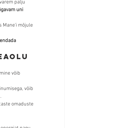
d varem palju 
ügavam uni
s Mane'i mõjule 
endada 
heaolu 
mine võib 
inumisega, võib 
.
staste omaduste 