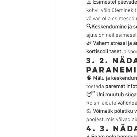
🧘 
Esimestel päevadel
kohvi, võib üleminek 
võivad olla esimesed
🔍Keskendumine ja s
ajule on neil esimese
🌿 
Vähem stressi ja ä
kortisooli taset
 ja so
3. 2. näd
paranem
🧠 
Mälu ja keskendu
toetada 
paremat infot
😴 
Uni muutub süga
Reishi aidata 
vähenda
💪 
Võimalik põletiku
poolest, mis võivad ai
4. 3. näd