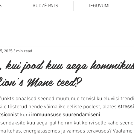
S
AUDZĒ PATS
IEGUVUMI
5, 2025
3 min read
, kui jood kuu aega hommikus
Lion’s Mane teed?
funktsionaalsed seened muutunud tervisliku eluviisi trendik
sile tõstetud nende võimalike eeliste poolest, alates 
stress
sioonist
 kuni 
immuunsuse suurendamiseni
 .
asendaksite kuu aega igal hommikul kohvi selle kahe seene
a kehas, energiatasemes ja vaimses teravuses? Vaatame 