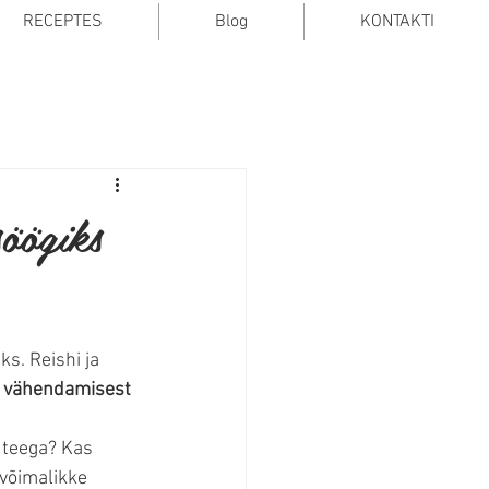
RECEPTES
Blog
KONTAKTI
öögiks
s. Reishi ja 
i vähendamisest 
 teega? Kas 
võimalikke 