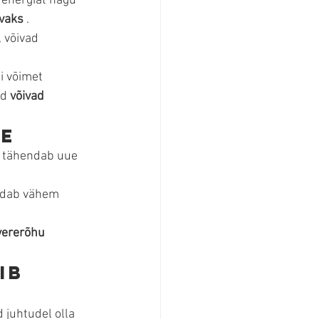
a energiat nagu 
evaks
 .
 võivad 
i võimet 
d 
võivad 
le
s tähendab uue 
ndab vähem 
vererõhu 
ib 
 juhtudel olla 