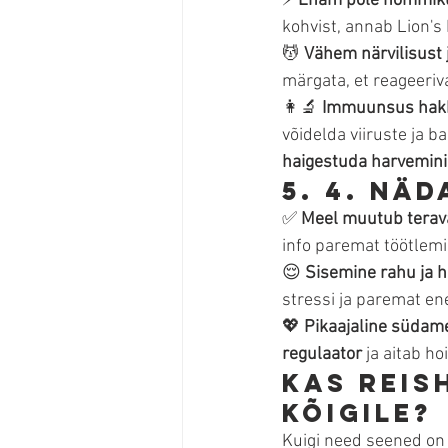
⚡ 
Enam pole hommiku
kohvist, annab Lion's 
💆 
Vähem närvilisust 
märgata, et reageeriv
👩🔬 
Immuunsus hak
võidelda viiruste ja b
haigestuda harvemini
5. 4. näd
✅ 
Meel muutub tera
info paremat töötlemis
😌 
Sisemine rahu ja 
stressi ja paremat en
💖 
Pikaajaline südam
regulaator
 ja aitab h
Kas Reish
kõigile?
Kuigi need seened on 