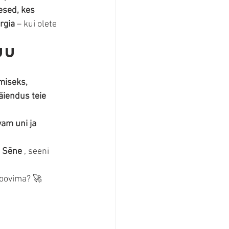
esed, kes 
rgia
 – kui olete 
uu 
miseks, 
äiendus teie 
am uni ja 
s Sēne
 , seeni 
roovima? 🚀