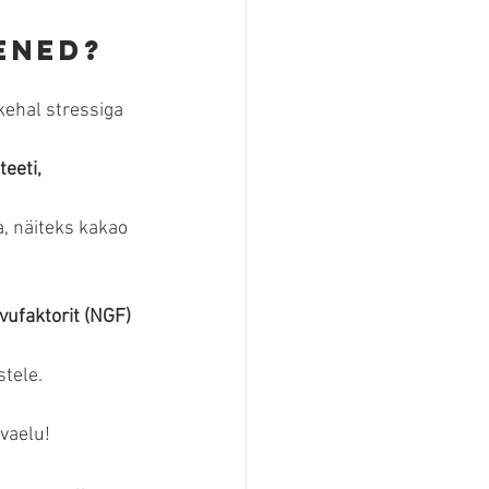
eened?
 kehal stressiga 
eeti, 
, näiteks kakao 
vufaktorit (NGF)
stele.
vaelu!
a