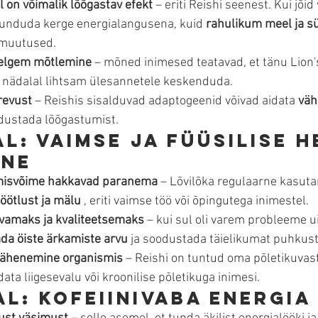
 on võimalik lõõgastav efekt
 – eriti Reishi seenest. Kui jõi
tunduda kerge energialangusena, kuid 
rahulikum meel ja s
 muutused.
elgem mõtlemine
 – mõned inimesed teatavad, et tänu Lion'
l nädalal lihtsam ülesannetele keskenduda.
revust
 – Reishis sisalduvad adaptogeenid võivad aidata 
väh
odustada lõõgastumist.
al: vaimse ja füüsilise 
ine
misvõime hakkavad paranema
 – Lõvilõka regulaarne kasuta
öötlust ja mälu
 , eriti vaimse töö või õpingutega inimestel.
vamaks ja kvaliteetsemaks
 – kui sul oli varem probleeme u
da öiste ärkamiste arvu
 ja soodustada täielikumat puhkust
 vähenemine organismis
 – Reishi on tuntud oma põletikuva
data liigesevalu või kroonilise põletikuga inimesi.
al: kofeiinivaba energia