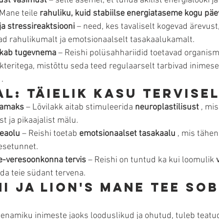
st väsimust
 – selle asemel, et tunda äkilist energialööki j
Mane teile 
rahuliku, kuid stabiilse energiataseme kogu pä
ja stressireaktsiooni
 – need, kes tavaliselt kogevad ärevust,
ad rahulikumalt ja emotsionaalselt tasakaalukamalt.
kab tugevnema
 – Reishi polüsahhariidid toetavad organism
akteritega, mistõttu seda teed regulaarselt tarbivad inimese
 .
al: täielik kasu tervise
vamaks
 – Lõvilakk aitab stimuleerida 
neuroplastilisust
 , mi
t ja pikaajalist mälu.
heaolu
 – Reishi toetab 
emotsionaalset tasakaalu
 , mis tähe
esetunnet.
e-veresoonkonna tervis
 – Reishi on tuntud ka kui loomulik 
oida teie südant tervena.
i ja Lion's Mane tee sob
enamiku inimeste jaoks looduslikud ja ohutud, tuleb teatud