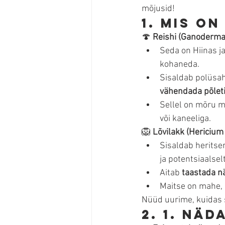
mõjusid!
1. Mis on
🍄 
Reishi (Ganoderma
Seda on Hiinas j
kohaneda.
Sisaldab polüsahh
vähendada põlet
Sellel on mõru m
või kaneeliga.
🦁 
Lõvilakk (Hericium
Sisaldab heritsen
ja potentsiaalse
Aitab 
taastada n
Maitse on mahe, 
Nüüd uurime, kuidas 
2. 1. nä