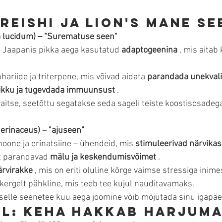
 Reishi ja Lion's Mane s
 lucidum) – "Surematuse seen"
a Jaapanis pikka aega kasutatud 
adaptogeenina
 , mis aitab
ariide ja triterpene, mis võivad aidata 
parandada unekvalit
ikku ja tugevdada immuunsust
 .
aitse, seetõttu segatakse seda sageli teiste koostisosadega
 erinaceus) – "ajuseen"
oone ja erinatsiine – ühendeid, mis 
stimuleerivad närvikas
lt parandavad 
mälu ja keskendumisvõimet
 .
ärvirakke
 , mis on eriti oluline kõrge vaimse stressiga inime
kergelt pähkline, mis teeb tee kujul nauditavamaks.
selle seenetee kuu aega joomine võib mõjutada sinu igapäe
dal: keha hakkab harjum