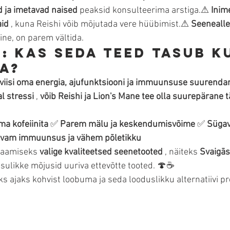
 ja imetavad naised
 peaksid konsulteerima arstiga.⚠ 
Inim
aid
 , kuna Reishi võib mõjutada vere hüübimist.⚠ 
Seenealle
ine, on parem vältida.
: kas seda teed tasub k
a?
viisi oma energia, ajufunktsiooni ja immuunsuse suurenda
l stressi
 , 
võib Reishi ja Lion's Mane tee olla suurepärane t
ma kofeiinita
 ✅ 
Parem mälu ja keskendumisvõime
 ✅ 
Sügav
vam immuunsus ja vähem põletikku
saamiseks 
valige kvaliteetsed seenetooted
 , näiteks 
Svaigā
sulikke mõjusid uuriva ettevõtte tooted. 🍄☕
s ajaks kohvist loobuma ja seda looduslikku alternatiivi p