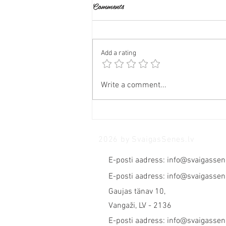
Comments
Add a rating
🍄 Tas nav mākonis, tā ir Ežu
Write a comment...
dižadatene!
2026 by SvaigasSenes.lv
E-posti aadress:
info@svaigassen
E-posti aadress:
info@svaigassen
Gaujas tänav 10,
Vangaži, LV - 2136
E-posti aadress:
info@svaigassen