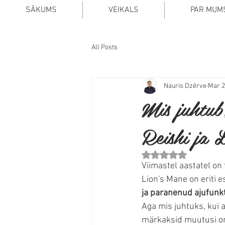
SĀKUMS
VEIKALS
PAR MUM
All Posts
Nauris Dzērve
Mar 2
Mis juhtub
Reishi ja 
Rated NaN out of 5 stars.
Viimastel aastatel on 
Lion's Mane on eriti e
ja paranenud ajufunkt
Aga mis juhtuks, kui 
märkaksid muutusi om