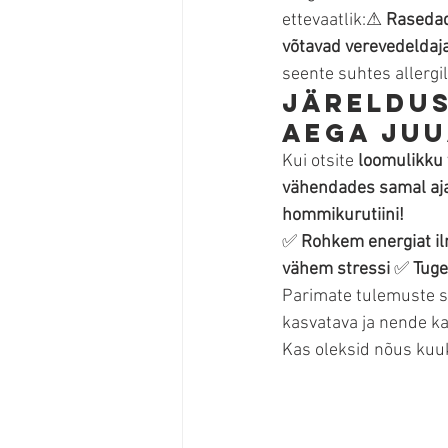
ettevaatlik:⚠ 
Rasedad
võtavad verevedeldaj
seente suhtes allergil
Järeldus
aega juu
Kui otsite 
loomulikku 
vähendades samal aja
hommikurutiini!
✅ 
Rohkem energiat il
vähem stressi
 ✅ 
Tuge
Parimate tulemuste 
kasvatava ja nende ka
Kas oleksid nõus kuuk