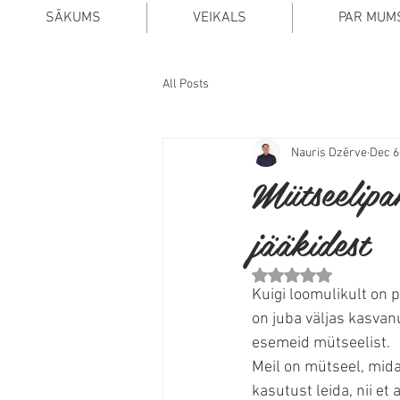
SĀKUMS
VEIKALS
PAR MUM
All Posts
Nauris Dzērve
Dec 6
Mütseelipa
jääkidest
Rated NaN out of 5 stars.
Kuigi loomulikult on 
on juba väljas kasvanu
esemeid mütseelist.
Meil on mütseel, mida 
kasutust leida, nii et