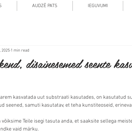
S
AUDZĒ PATS
IEGUVUMI
, 2025
1 min read
kend, disainesemed seente kas
parem kasvatada uut substraati kasutades, on kasutatud sub
d seened, samuti kasutatav, et teha kunstiteoseid, erinevai
võiksime Teile isegi tasuta anda, et saaksite sellega meiste
 andke vaid märku.