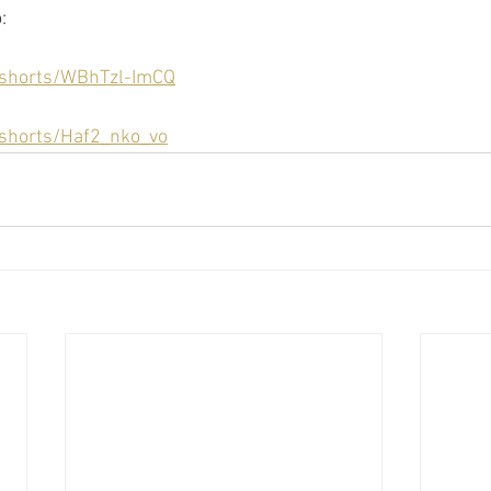
:
/shorts/WBhTzl-ImCQ
/shorts/Haf2_nko_vo