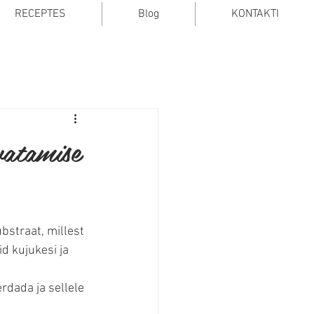
RECEPTES
Blog
KONTAKTI
vatamise
straat, millest 
d kujukesi ja 
rdada ja sellele 