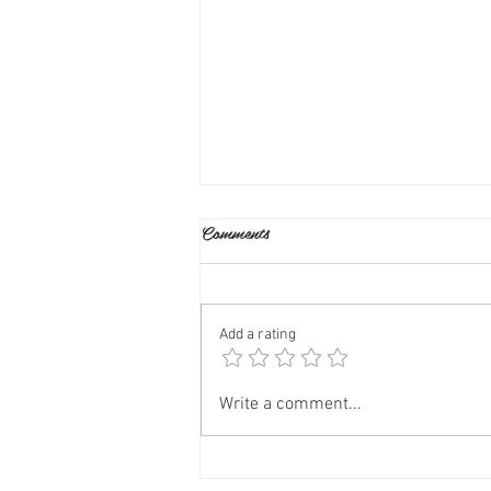
Comments
Add a rating
🍄 Tas nav mākonis, tā ir Ežu
Write a comment...
dižadatene!