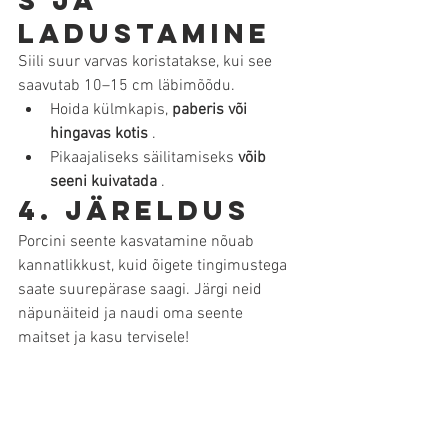
s ja 
ladustamine
Siili suur varvas koristatakse, kui see 
saavutab 10–15 cm läbimõõdu.
Hoida külmkapis, 
paberis või 
hingavas kotis
 .
Pikaajaliseks säilitamiseks 
võib 
seeni kuivatada
 .
4. Järeldus
Porcini seente kasvatamine nõuab 
kannatlikkust, kuid õigete tingimustega 
saate suurepärase saagi. Järgi neid 
näpunäiteid ja naudi oma seente 
maitset ja kasu tervisele!