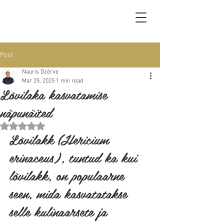
Post
Nauris Dzērve
Mar 25, 2025
1 min read
Lõvilaka kasvatamise
näpunäited
Rated NaN out of 5 stars.
Lõvilakk (Hericium 
erinaceus), tuntud ka kui 
lõvilakk, on populaarne 
seen, mida kasvatatakse 
selle kulinaarsete ja 