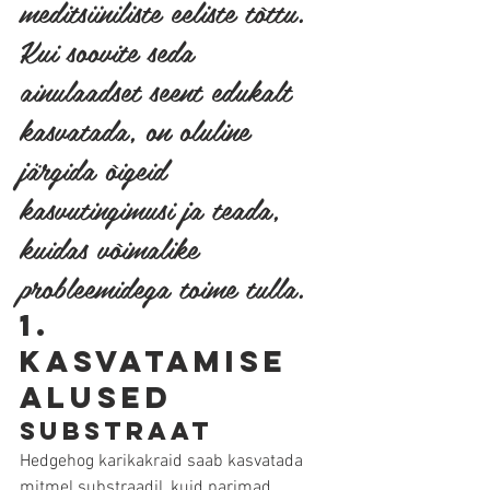
meditsiiniliste eeliste tõttu. 
Kui soovite seda 
ainulaadset seent edukalt 
kasvatada, on oluline 
järgida õigeid 
kasvutingimusi ja teada, 
kuidas võimalike 
probleemidega toime tulla.
1. 
Kasvatamise 
alused
Substraat
Hedgehog karikakraid saab kasvatada 
mitmel substraadil, kuid parimad 