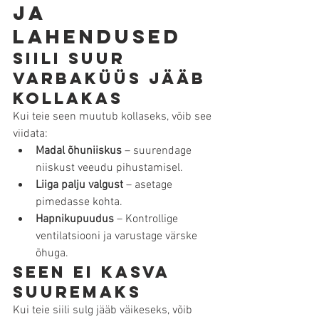
ja 
lahendused
Siili suur 
varbaküüs jääb 
kollakas
Kui teie seen muutub kollaseks, võib see 
viidata:
Madal õhuniiskus
 – suurendage 
niiskust veeudu pihustamisel.
Liiga palju valgust
 – asetage 
pimedasse kohta.
Hapnikupuudus
 – Kontrollige 
ventilatsiooni ja varustage värske 
õhuga.
Seen ei kasva 
suuremaks
Kui teie siili sulg jääb väikeseks, võib 