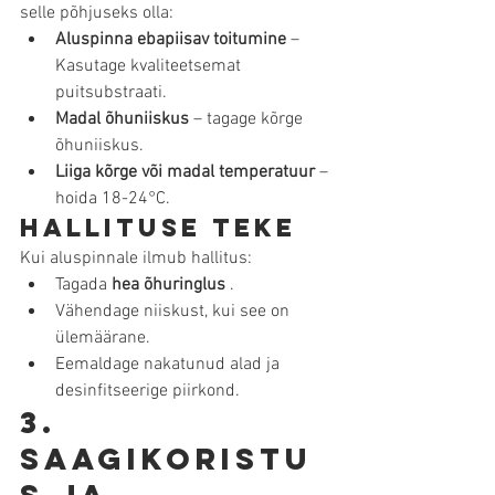
selle põhjuseks olla:
Aluspinna ebapiisav toitumine
 – 
Kasutage kvaliteetsemat 
puitsubstraati.
Madal õhuniiskus
 – tagage kõrge 
õhuniiskus.
Liiga kõrge või madal temperatuur
 – 
hoida 18-24°C.
Hallituse teke
Kui aluspinnale ilmub hallitus:
Tagada 
hea õhuringlus
 .
Vähendage niiskust, kui see on 
ülemäärane.
Eemaldage nakatunud alad ja 
desinfitseerige piirkond.
3. 
Saagikoristu