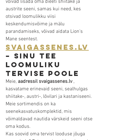
võivad lisada oma dieeti shiitake ja 
austrite seeni, samas kui need, kes 
otsivad loomulikku viisi 
keskendumisvõime ja mälu 
parandamiseks, võivad aidata Lion's 
Mane seentest.
Svaigassenes.lv
– Sinu tee 
loomuliku 
tervise poole
Meie, 
aadressil svaigassenes.lv
 , 
kasvatame erinevaid seeni, sealhulgas 
shiitake-, austri-, lõvilari ja kastaniseeni. 
Meie sortimendis on ka 
seenekasvatuskomplektid, mis 
võimaldavad nautida värskeid seeni otse 
oma kodus.
Kas soovid oma tervist looduse jõuga 