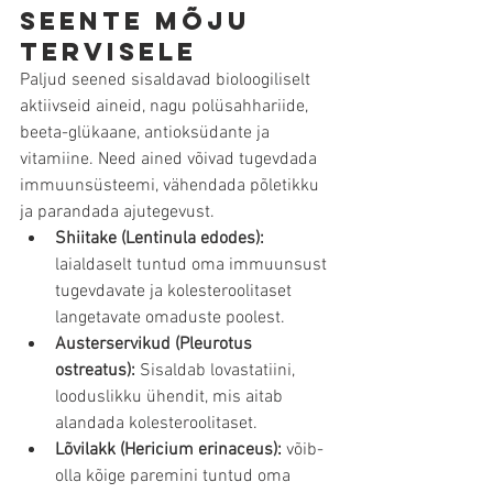
Seente mõju 
tervisele
Paljud seened sisaldavad bioloogiliselt 
aktiivseid aineid, nagu polüsahhariide, 
beeta-glükaane, antioksüdante ja 
vitamiine. Need ained võivad tugevdada 
immuunsüsteemi, vähendada põletikku 
ja parandada ajutegevust.
Shiitake (Lentinula edodes):
laialdaselt tuntud oma immuunsust 
tugevdavate ja kolesteroolitaset 
langetavate omaduste poolest.
Austerservikud (Pleurotus 
ostreatus):
 Sisaldab lovastatiini, 
looduslikku ühendit, mis aitab 
alandada kolesteroolitaset.
Lõvilakk (Hericium erinaceus):
 võib-
olla kõige paremini tuntud oma 