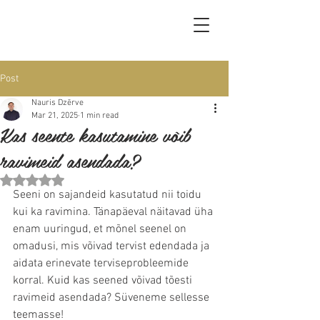
Post
Nauris Dzērve
Mar 21, 2025
1 min read
Kas seente kasutamine võib
ravimeid asendada?
Rated NaN out of 5 stars.
Seeni on sajandeid kasutatud nii toidu 
kui ka ravimina. Tänapäeval näitavad üha 
enam uuringud, et mõnel seenel on 
omadusi, mis võivad tervist edendada ja 
aidata erinevate terviseprobleemide 
korral. Kuid kas seened võivad tõesti 
ravimeid asendada? Süveneme sellesse 
teemasse!