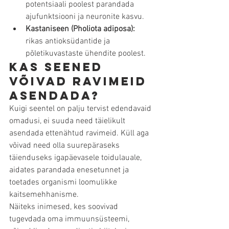
potentsiaali poolest parandada 
ajufunktsiooni ja neuronite kasvu.
Kastaniseen (Pholiota adiposa):
rikas antioksüdantide ja 
põletikuvastaste ühendite poolest.
Kas seened 
võivad ravimeid 
asendada?
Kuigi seentel on palju tervist edendavaid 
omadusi, ei suuda need täielikult 
asendada ettenähtud ravimeid. Küll aga 
võivad need olla suurepäraseks 
täienduseks igapäevasele toidulauale, 
aidates parandada enesetunnet ja 
toetades organismi loomulikke 
kaitsemehhanisme.
Näiteks inimesed, kes soovivad 
tugevdada oma immuunsüsteemi, 