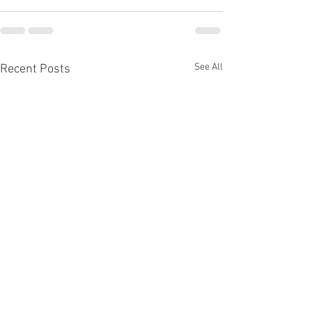
See All
Recent Posts
Kvaliteetne seenemü