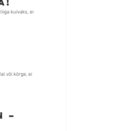
a!
iga kuivaks, ei 
l või kõrge, ei 
 – 