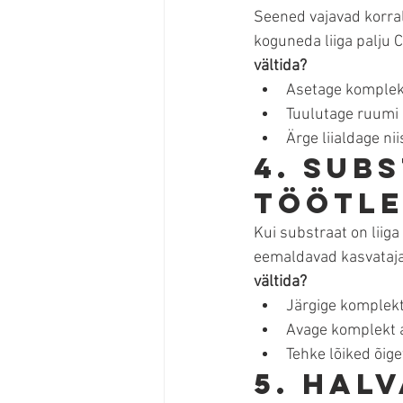
Seened vajavad korral
koguneda liiga palju 
vältida?
Asetage komplekt
Tuulutage ruumi 
Ärge liialdage ni
4. Sub
töötle
Kui substraat on liig
eemaldavad kasvatajad 
vältida?
Järgige komplekt
Avage komplekt al
Tehke lõiked õig
5. Halv