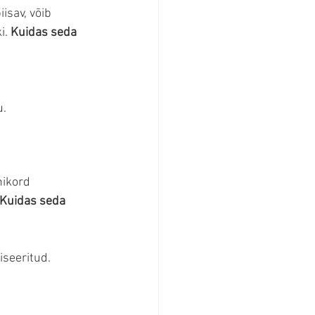
isav, võib 
. 
Kuidas seda 
u.
nikord 
Kuidas seda 
iseeritud.