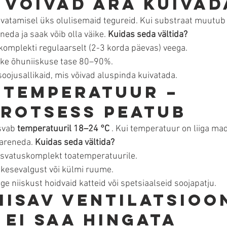
 võivad ära kuivad
vatamisel üks olulisemaid tegureid. Kui substraat muutub li
neda ja saak võib olla väike. 
Kuidas seda vältida?
omplekti regulaarselt (2-3 korda päevas) veega.
ke õhuniiskuse tase 80–90%.
soojusallikaid, mis võivad aluspinda kuivatada.
e temperatuur – 
rotsess peatub
svab 
temperatuuril 18–24 °C
 . Kui temperatuur on liiga mada
 areneda. 
Kuidas seda vältida?
svatuskomplekt toatemperatuurile.
äikesevalgust või külmi ruume.
e niiskust hoidvaid katteid või spetsiaalseid soojapatju.
iisav ventilatsioon
 ei saa hingata