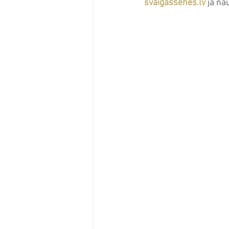
svaigassenes.lv
 ja n