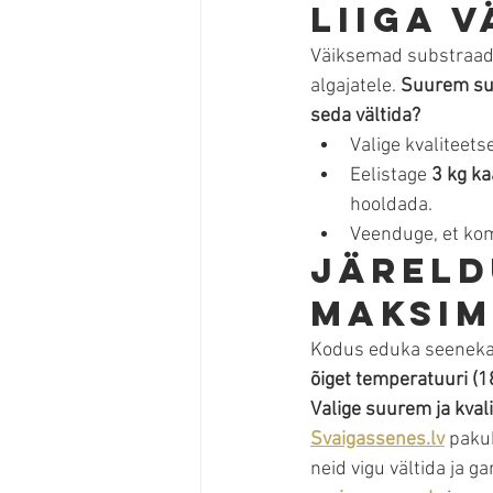
liiga 
Väiksemad substraadipl
algajatele. 
Suurem sub
seda vältida?
Valige kvaliteet
Eelistage 
3 kg ka
hooldada.
Veenduge, et komp
Järeld
maksim
Kodus eduka seeneka
õiget temperatuuri (
Valige suurem ja kva
Svaigassenes.lv
 paku
neid vigu vältida ja 