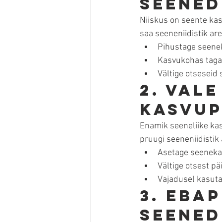
seened
Niiskus on seente kas
saa seeneniidistik are
Pihustage seenek
Kasvukohas taga
Vältige otseseid 
2. Val
kasvup
Enamik seeneliike ka
pruugi seeneniidistik
Asetage seeneka
Vältige otsest p
Vajadusel kasutag
3. Ebap
seened