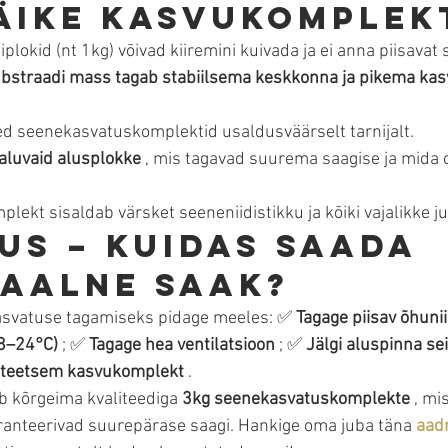
väike kasvukomplek
okid (nt 1kg) võivad kiiremini kuivada ja ei anna piisavat sa
straadi mass tagab stabiilsema keskkonna ja pikema kasv
sed seenekasvatuskomplektid usaldusväärselt tarnijalt.
aluvaid alusplokke
 , mis tagavad suurema saagise ja mida 
lekt sisaldab värsket seeneniidistikku ja kõiki vajalikke ju
us – kuidas saada 
aalne saak?
svatuse tagamiseks pidage meeles: ✅ 
Tagage piisav õhuni
18–24°C)
 ; ✅ 
Tagage hea ventilatsioon
 ; ✅ 
Jälgi aluspinna se
liteetsem kasvukomplekt
 .
b kõrgeima kvaliteediga 
3kg seenekasvatuskomplekte
 , mi
garanteerivad suurepärase saagi. Hankige oma juba täna 
aadr