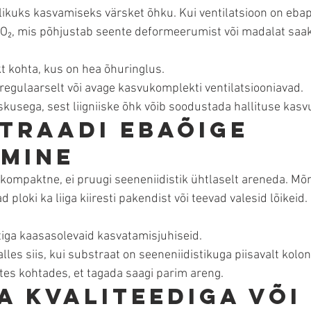
ikuks kasvamiseks värsket õhku. Kui ventilatsioon on ebapi
CO₂, mis põhjustab seente deformeerumist või madalat saaki
 kohta, kus on hea õhuringlus.
regulaarselt või avage kasvukomplekti ventilatsiooniavad.
iskusega, sest liigniiske õhk võib soodustada hallituse kasv
straadi ebaõige 
mine
a kompaktne, ei pruugi seeneniidistik ühtlaselt areneda. Mõ
ploki ka liiga kiiresti pakendist või teevad valesid lõikeid. 
iga kaasasolevaid kasvatamisjuhiseid.
les siis, kui substraat on seeneniidistikuga piisavalt kolon
etes kohtades, et tagada saagi parim areng.
a kvaliteediga või 