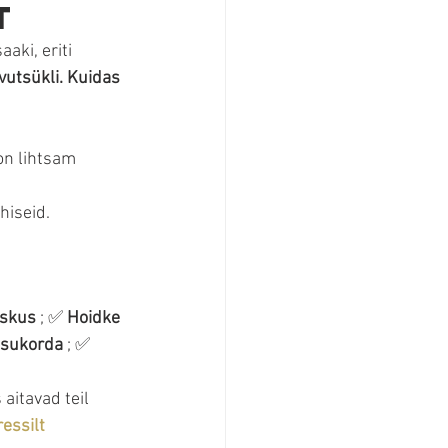
t
aki, eriti 
utsükli.
Kuidas 
on lihtsam 
hiseid.
iskus
 ; ✅ 
Hoidke 
isukorda
 ; ✅ 
s aitavad teil 
essilt 