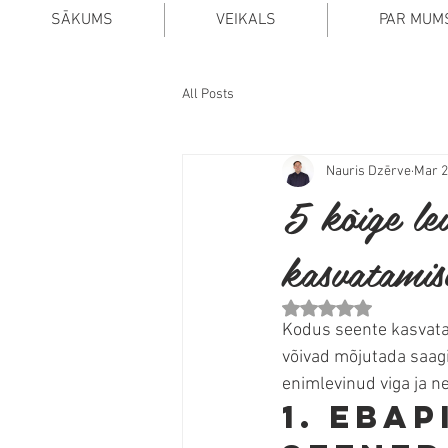
SĀKUMS
VEIKALS
PAR MUM
All Posts
Nauris Dzērve
Mar 2
5 kõige le
kasvatamise
Rated NaN out of 5 stars.
Kodus seente kasvatam
võivad mõjutada saagi
enimlevinud viga ja n
1. Ebap