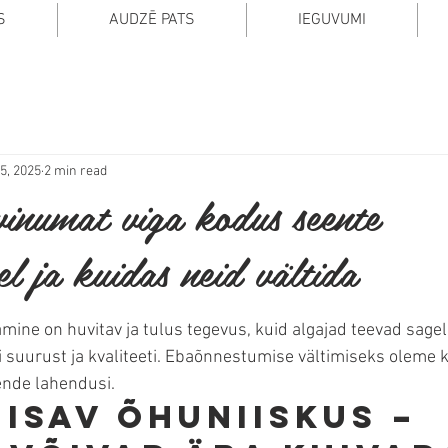
S
AUDZĒ PATS
IEGUVUMI
5, 2025
2 min read
vinumat viga kodus seente
l ja kuidas neid vältida
ine on huvitav ja tulus tegevus, kuid algajad teevad sageli
 suurust ja kvaliteeti. Ebaõnnestumise vältimiseks oleme k
ende lahendusi.
iisav õhuniiskus – 